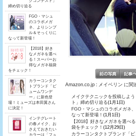
クコンテスト」
締め切り迫る
FGO・マシュ
のコラボメガ
ネ、よりシンプ
ル＆そっくりに
なって新登場！
【2018】好き
なメガネを選べ
る！スーパーお
得なメガネ福袋
をチェック！
カラーコンタク
Amazon.co.jp : メイベリン 
トブランド「ビ
ュームワンデ
メイクテクニックを投稿しよう
ー」に新色登
ト」締め切り迫る
(1月1日)
場！ミューズは本田翼さん
に決定！
FGO・マシュのコラボメガネ
なって新登場！
(1月1日)
インテグレート
【2018】好きなメガネを選べ
の春メイク、お
袋をチェック！
(12月29日)
さえておきたい
カラーコンタクトブランド「ビ
カラーは「フュ