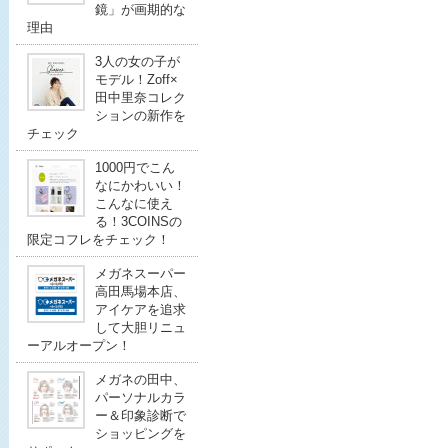
鏡」が画期的な
理由
3人の女の子が
モデル！Zoff×
田中里奈コレク
ションの新作を
チェック
1000円でこん
なにかわいい！
こんなに使え
る！3COINSの
限定コフレをチェック！
メガネスーパー
高田馬場本店、
アイケアを追求
して大胆リニュ
ーアルオープン！
メガネの田中、
パーソナルカラ
ー＆印象診断で
ショッピングを