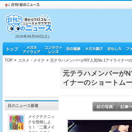
2026年08月08日(土)
TOP
>
コスメ・メイク
>
元テラハメンバーがNY人気No.1アイライナー
元テラハメンバーがNY
イナーのショートム
目のニュース新着
メイクテクニッ
クを投稿しよ
う！「二重メイ