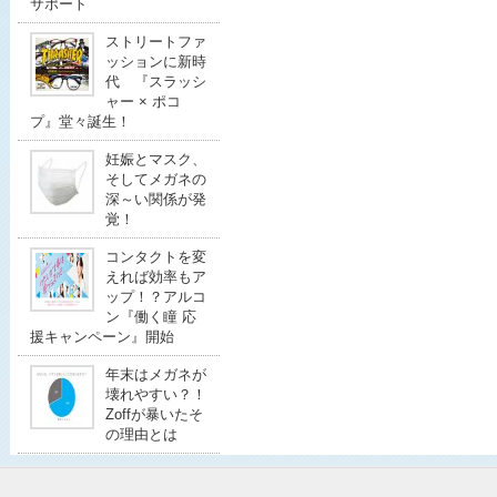
サポート
ストリートファ
ッションに新時
代 『スラッシ
ャー × ポコ
プ』堂々誕生！
妊娠とマスク、
そしてメガネの
深～い関係が発
覚！
コンタクトを変
えれば効率もア
ップ！？アルコ
ン『働く瞳 応
援キャンペーン』開始
年末はメガネが
壊れやすい？！
Zoffが暴いたそ
の理由とは