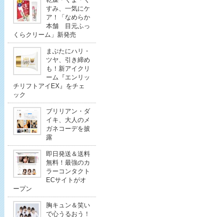
すみ、一気にケ
ア！「なめらか
本舗 目元ふっ
くらクリーム」新発売
まぶたにハリ・
ツヤ、引き締め
も！新アイクリ
ーム『エンリッ
チリフトアイEX』をチェ
ック
ブリリアン・ダ
イキ、大人のメ
ガネコーデを披
露
即日発送＆送料
無料！最強のカ
ラーコンタクト
ECサイトがオ
ープン
胸キュン＆笑い
で心うるおう！