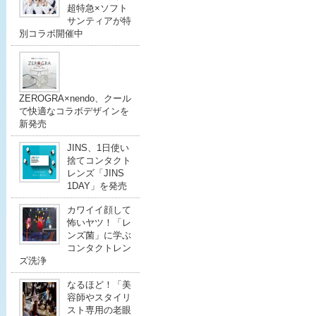
超特急×ソフト
サンティアが特
別コラボ開催中
ZEROGRA×nendo、クール
で快適なコラボデザインを
新発売
JINS、1日使い
捨てコンタクト
レンズ「JINS
1DAY」を発売
カワイイ顔して
怖いヤツ！「レ
ンズ菌」に学ぶ
コンタクトレン
ズ洗浄
なるほど！「美
容師やスタイリ
スト専用の老眼