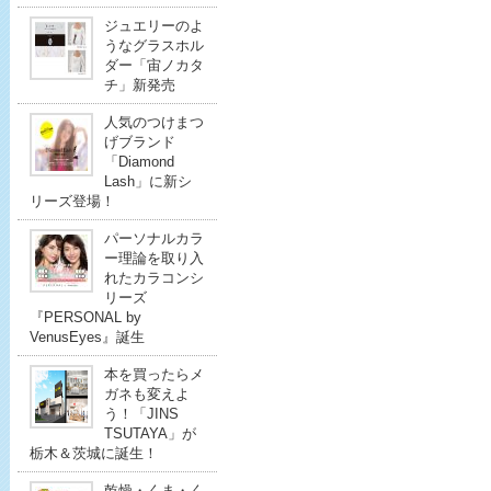
ジュエリーのよ
うなグラスホル
ダー「宙ノカタ
チ」新発売
人気のつけまつ
げブランド
「Diamond
Lash」に新シ
リーズ登場！
パーソナルカラ
ー理論を取り入
れたカラコンシ
リーズ
『PERSONAL by
VenusEyes』誕生
本を買ったらメ
ガネも変えよ
う！「JINS
TSUTAYA」が
栃木＆茨城に誕生！
乾燥・くま・く