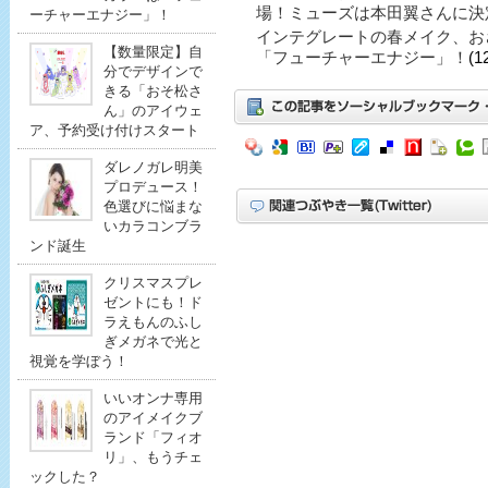
場！ミューズは本田翼さんに決
ーチャーエナジー」！
インテグレートの春メイク、お
【数量限定】自
「フューチャーエナジー」！
(1
分でデザインで
きる「おそ松さ
ん」のアイウェ
ア、予約受け付けスタート
ダレノガレ明美
プロデュース！
色選びに悩まな
いカラコンブラ
ンド誕生
クリスマスプレ
ゼントにも！ド
ラえもんのふし
ぎメガネで光と
視覚を学ぼう！
いいオンナ専用
のアイメイクブ
ランド「フィオ
リ」、もうチェ
ックした？