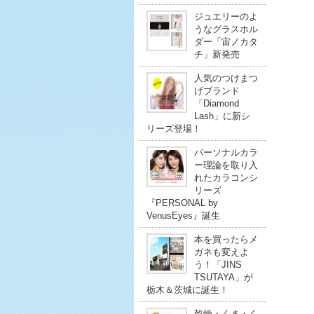
ジュエリーのよ
うなグラスホル
ダー「宙ノカタ
チ」新発売
人気のつけまつ
げブランド
「Diamond
Lash」に新シ
リーズ登場！
パーソナルカラ
ー理論を取り入
れたカラコンシ
リーズ
『PERSONAL by
VenusEyes』誕生
本を買ったらメ
ガネも変えよ
う！「JINS
TSUTAYA」が
栃木＆茨城に誕生！
乾燥・くま・く