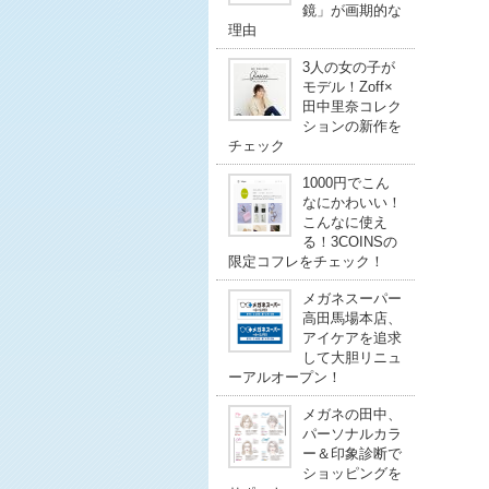
鏡」が画期的な
理由
3人の女の子が
モデル！Zoff×
田中里奈コレク
ションの新作を
チェック
1000円でこん
なにかわいい！
こんなに使え
る！3COINSの
限定コフレをチェック！
メガネスーパー
高田馬場本店、
アイケアを追求
して大胆リニュ
ーアルオープン！
メガネの田中、
パーソナルカラ
ー＆印象診断で
ショッピングを