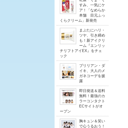
すみ、一気にケ
ア！「なめらか
本舗 目元ふっ
くらクリーム」新発売
まぶたにハリ・
ツヤ、引き締め
も！新アイクリ
ーム『エンリッ
チリフトアイEX』をチェ
ック
ブリリアン・ダ
イキ、大人のメ
ガネコーデを披
露
即日発送＆送料
無料！最強のカ
ラーコンタクト
ECサイトがオ
ープン
胸キュン＆笑い
で心うるおう！