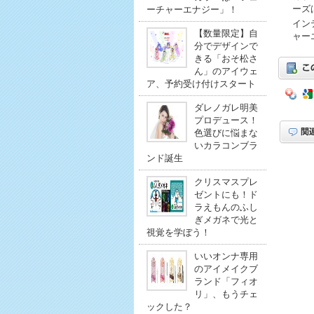
ーズ
ーチャーエナジー」！
イン
【数量限定】自
ャー
分でデザインで
きる「おそ松さ
ん」のアイウェ
ア、予約受け付けスタート
ダレノガレ明美
プロデュース！
色選びに悩まな
いカラコンブラ
ンド誕生
クリスマスプレ
ゼントにも！ド
ラえもんのふし
ぎメガネで光と
視覚を学ぼう！
いいオンナ専用
のアイメイクブ
ランド「フィオ
リ」、もうチェ
ックした？