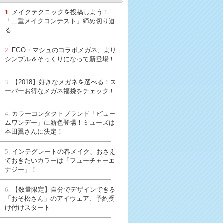
1.
メイクテクニックを投稿しよう！
「二重メイクコンテスト」締め切り迫
る
2.
FGO・マシュのコラボメガネ、より
シンプル＆そっくりになって新登場！
3.
【2018】好きなメガネを選べる！ス
ーパーお得なメガネ福袋をチェック！
4.
カラーコンタクトブランド「ビュー
ムワンデー」に新色登場！ミューズは
本田翼さんに決定！
5.
インテグレートの春メイク、おさえ
ておきたいカラーは「フューチャーエ
ナジー」！
6.
【数量限定】自分でデザインできる
「おそ松さん」のアイウェア、予約受
け付けスタート