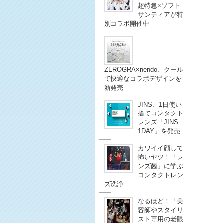
超特急×ソフト
サンティアが特
別コラボ開催中
ZEROGRA×nendo、クール
で快適なコラボデザインを
新発売
JINS、1日使い
捨てコンタクト
レンズ「JINS
1DAY」を発売
カワイイ顔して
怖いヤツ！「レ
ンズ菌」に学ぶ
コンタクトレン
ズ洗浄
なるほど！「美
容師やスタイリ
スト専用の老眼