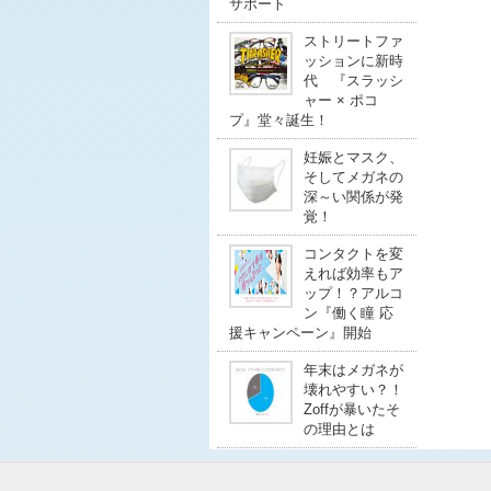
サポート
ストリートファ
ッションに新時
代 『スラッシ
ャー × ポコ
プ』堂々誕生！
妊娠とマスク、
そしてメガネの
深～い関係が発
覚！
コンタクトを変
えれば効率もア
ップ！？アルコ
ン『働く瞳 応
援キャンペーン』開始
年末はメガネが
壊れやすい？！
Zoffが暴いたそ
の理由とは