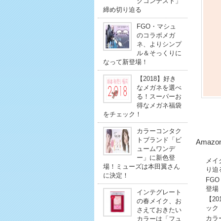
クコンテスト」
締め切り迫る
FGO・マシュ
のコラボメガ
ネ、よりシンプ
ル＆そっくりに
なって新登場！
【2018】好き
なメガネを選べ
る！スーパーお
得なメガネ福袋
をチェック！
カラーコンタク
トブランド「ビ
Amaz
ュームワンデ
ー」に新色登
メイ
場！ミューズは本田翼さん
り迫
に決定！
FG
登場
インテグレート
【2
の春メイク、お
ック
さえておきたい
カラ
カラーは「フュ