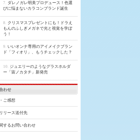
7.
ダレノガレ明美プロデュース！色選
びに悩まないカラコンブランド誕生
8.
クリスマスプレゼントにも！ドラえ
もんのふしぎメガネで光と視覚を学ぼ
う！
9.
いいオンナ専用のアイメイクブラン
ド「フィオリ」、もうチェックした？
10.
ジュエリーのようなグラスホルダ
ー「宙ノカタチ」新発売
合わせ
・ご感想
リリース送付先
関するお問い合わせ