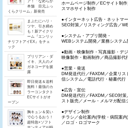
ア！「なめらか
ホームページ制作／ECサイト制
本舗 目元ふっ
スマホサイト制作
くらクリーム」新発売
●インターネット広告・ネットマ
まぶたにハリ・
SEO対策／リスティング広告／W
ツヤ、引き締め
も！新アイクリ
●システム・アプリ開発・
ーム『エンリッ
WEBシステム開発／業務システム
チリフトアイEX』をチェ
ック
●動画・映像制作・写真撮影・デ
ブリリアン・ダ
映像製作・動画制作／商品撮影代
イキ、大人のメ
ガネコーデを披
●営業・発送
露
DM発送代行／FAXDM／企業リ
信システム／電話代行・秘書代行
即日発送＆送料
無料！最強のカ
●広告・宣伝
ラーコンタクト
DM発送代行／FAXDM／SEO対
ECサイトがオ
スト販売／メール・メルマガ配信
ープン
●デザイン制作
胸キュン＆笑い
チラシ／会社案内(学校・病院案内
で心うるおう！
超特急×ソフト
／ロゴ・ロゴマーク
サンティアが特