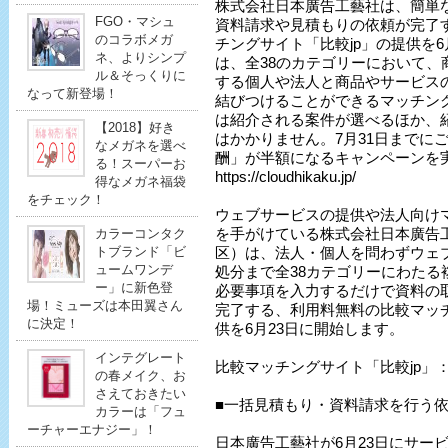
株式会社日本廣告工藝社は、簡単
FGO・マシュ
資料請求や見積もりの依頼が完了
のコラボメガ
チングサイト「比較jp」の提供を6
ネ、よりシンプ
は、全38のカテゴリーにおいて、
ル＆そっくりに
する個人や法人と商品やサービス
なって新登場！
結びつけることができるマッチン
は紹介される案件が選べるほか、
【2018】好き
はかかりません。7月31日までに
なメガネを選べ
酬」が半額になるキャンペーンを
る！スーパーお
https://cloudhikaku.jp/
得なメガネ福袋
をチェック！
ウェブサービスの提供や法人向け
を手がけている株式会社日本廣告
カラーコンタク
トブランド「ビ
区）は、法人・個人を問わずウェ
ュームワンデ
処分まで全38カテゴリーにわたる
ー」に新色登
必要事項を入力するだけで資料の
場！ミューズは本田翼さん
完了する、利用料無料の比較マッチ
に決定！
供を6月23日に開始します。
インテグレート
比較マッチングサイト「比較jp
の春メイク、お
さえておきたい
■一括見積もり・資料請求を行う
カラーは「フュ
ーチャーエナジー」！
日本廣告工藝社が6月23日にサー