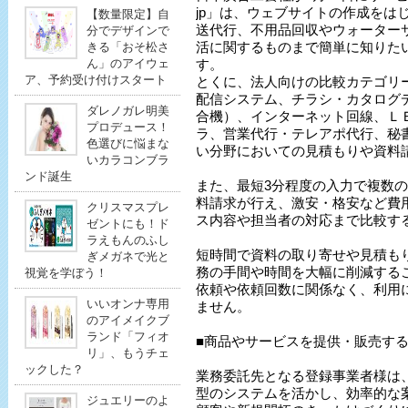
jp」は、ウェブサイトの作成をは
【数量限定】自
送代行、不用品回収やウォーター
分でデザインで
活に関するものまで簡単に知りた
きる「おそ松さ
ん」のアイウェ
す。
ア、予約受け付けスタート
とくに、法人向けの比較カテゴリ
配信システム、チラシ・カタログ
ダレノガレ明美
合機）、インターネット回線、Ｌ
プロデュース！
ラ、営業代行・テレアポ代行、秘
色選びに悩まな
い分野においての見積もりや資料
いカラコンブラ
ンド誕生
また、最短3分程度の入力で複数
料請求が行え、激安・格安など費
クリスマスプレ
ス内容や担当者の対応まで比較す
ゼントにも！ド
ラえもんのふし
短時間で資料の取り寄せや見積も
ぎメガネで光と
務の手間や時間を大幅に削減する
視覚を学ぼう！
依頼や依頼回数に関係なく、利用
いいオンナ専用
ません。
のアイメイクブ
ランド「フィオ
■商品やサービスを提供・販売す
リ」、もうチェ
ックした？
業務委託先となる登録事業者様は
型のシステムを活かし、効率的な
ジュエリーのよ