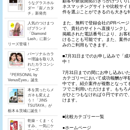
顧客や新規開拓のきっかけづくり
うなグラスホル
ネスマッチングサイトや比較サイ
ダー「宙ノカタ
件を選ぶことができるのも大きな
チ」新発売
また、無料で登録会社のPRペー
人気のつけまつ
で、貴社のサイトへ直接リンクし「
げブランド
「Diamond
掲載された電話番号により、お客
Lash」に新シ
けることも可能です。また、案件
リーズ登場！
みのご利用もできます。
パーソナルカラ
■7月31日までのお申し込みで「
ー理論を取り入
中！
れたカラコンシ
リーズ
7月31日までの間にお申し込みい
『PERSONAL by
カテゴリーにおいて成功報酬が半
VenusEyes』誕生
中です。紹介案件が複数となっても
フでご利用いただけます。もちろ
本を買ったらメ
がひとつもなければ０円ですので
ガネも変えよ
けます。
う！「JINS
TSUTAYA」が
栃木＆茨城に誕生！
■比較カテゴリー一覧
乾燥・くま・く
すみ、一気にケ
●ホームページ