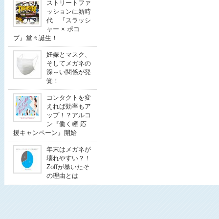
ストリートファ
ッションに新時
代 『スラッシ
ャー × ポコ
プ』堂々誕生！
妊娠とマスク、
そしてメガネの
深～い関係が発
覚！
コンタクトを変
えれば効率もア
ップ！？アルコ
ン『働く瞳 応
援キャンペーン』開始
年末はメガネが
壊れやすい？！
Zoffが暴いたそ
の理由とは