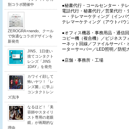
別コラボ開催中
●秘書代行・コールセンター・テ
電話代行・秘書代行／営業代行・
ー・テレマーケティング（インバ
テレマーケティング（アウトバウ
ZEROGRA×nendo、クール
●オフィス機器・事務用品・通信
で快適なコラボデザインを
コピー機（複合機）／ビジネスフ
新発売
ーネット回線／ファイルサーバ・
ーターサーバー／LED照明／防犯
JINS、1日使い
捨てコンタクト
●店舗・事務所・工場
レンズ「JINS
1DAY」を発売
カワイイ顔して
怖いヤツ！「レ
ンズ菌」に学ぶ
コンタクトレン
ズ洗浄
なるほど！「美
容師やスタイリ
スト専用の老眼
鏡」が画期的な
理由