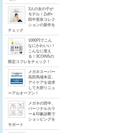
3人の女の子が
モデル！Zoff×
田中里奈コレク
ションの新作を
チェック
1000円でこん
なにかわいい！
こんなに使え
る！3COINSの
限定コフレをチェック！
メガネスーパー
高田馬場本店、
アイケアを追求
して大胆リニュ
ーアルオープン！
メガネの田中、
パーソナルカラ
ー＆印象診断で
ショッピングを
サポート