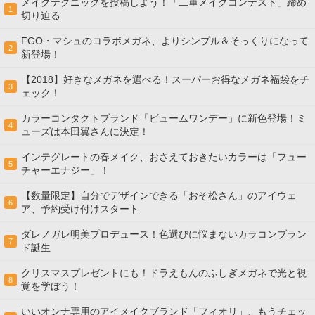
メイクテクニックを投稿しよう！「二重メイクコンテスト」締め
1
切り迫る
FGO・マシュのコラボメガネ、よりシンプル＆そっくりになって
2
新登場！
【2018】好きなメガネを選べる！スーパーお得なメガネ福袋をチ
3
ェック！
カラーコンタクトブランド「ビュームワンデー」に新色登場！ミ
4
ューズは本田翼さんに決定！
インテグレートの春メイク、おさえておきたいカラーは「フュー
5
チャーエナジー」！
【数量限定】自分でデザインできる「おそ松さん」のアイウェ
6
ア、予約受け付けスタート
ダレノガレ明美プロデュース！色選びに悩まないカラコンブラン
7
ド誕生
クリスマスプレゼントにも！ドラえもんのふしぎメガネで光と視
8
覚を学ぼう！
いいオンナ専用のアイメイクブランド「フィオリ」、もうチェッ