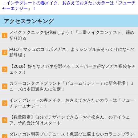
・インテグレートの春メイク、おさえておきたいカラーは「フューチ
ャーエナジー」！
アクセスランキング
メイクテクニックを投稿しよう！「二重メイクコンテスト」締め
1
切り迫る
FGO・マシュのコラボメガネ、よりシンプル＆そっくりになって
2
新登場！
【2018】好きなメガネを選べる！スーパーお得なメガネ福袋をチ
3
ェック！
カラーコンタクトブランド「ビュームワンデー」に新色登場！ミ
4
ューズは本田翼さんに決定！
インテグレートの春メイク、おさえておきたいカラーは「フュー
5
チャーエナジー」！
【数量限定】自分でデザインできる「おそ松さん」のアイウェ
6
ア、予約受け付けスタート
ダレノガレ明美プロデュース！色選びに悩まないカラコンブラン
7