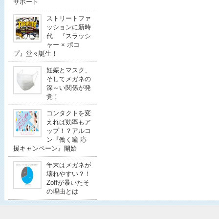
サポート
ストリートファ
ッションに新時
代 『スラッシ
ャー × ポコ
プ』堂々誕生！
妊娠とマスク、
そしてメガネの
深～い関係が発
覚！
コンタクトを変
えれば効率もア
ップ！？アルコ
ン『働く瞳 応
援キャンペーン』開始
年末はメガネが
壊れやすい？！
Zoffが暴いたそ
の理由とは