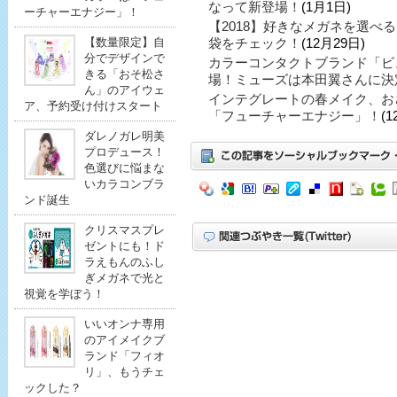
なって新登場！
(1月1日)
ーチャーエナジー」！
【2018】好きなメガネを選べ
袋をチェック！
(12月29日)
【数量限定】自
分でデザインで
カラーコンタクトブランド「ビ
きる「おそ松さ
場！ミューズは本田翼さんに決
ん」のアイウェ
インテグレートの春メイク、お
ア、予約受け付けスタート
「フューチャーエナジー」！
(1
ダレノガレ明美
プロデュース！
色選びに悩まな
いカラコンブラ
ンド誕生
クリスマスプレ
ゼントにも！ド
ラえもんのふし
ぎメガネで光と
視覚を学ぼう！
いいオンナ専用
のアイメイクブ
ランド「フィオ
リ」、もうチェ
ックした？