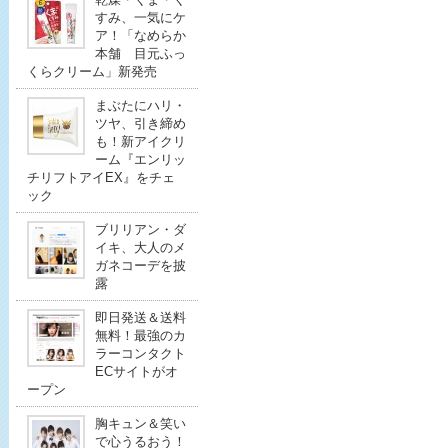
すみ、一気にケ
ア！「なめらか
本舗 目元ふっ
くらクリーム」新発売
まぶたにハリ・
ツヤ、引き締め
も！新アイクリ
ーム『エンリッ
チリフトアイEX』をチェ
ック
ブリリアン・ダ
イキ、大人のメ
ガネコーデを披
露
即日発送＆送料
無料！最強のカ
ラーコンタクト
ECサイトがオ
ープン
胸キュン＆笑い
で心うるおう！