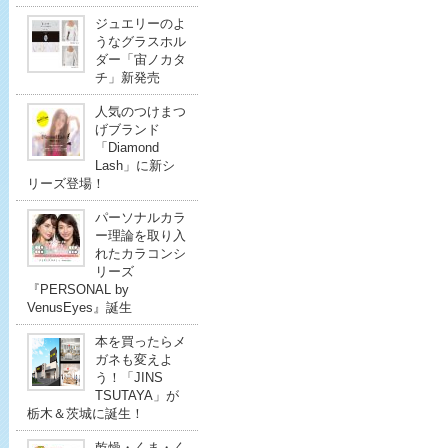
ジュエリーのよ
うなグラスホル
ダー「宙ノカタ
チ」新発売
人気のつけまつ
げブランド
「Diamond
Lash」に新シ
リーズ登場！
パーソナルカラ
ー理論を取り入
れたカラコンシ
リーズ
『PERSONAL by
VenusEyes』誕生
本を買ったらメ
ガネも変えよ
う！「JINS
TSUTAYA」が
栃木＆茨城に誕生！
乾燥・くま・く