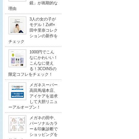
鏡」が画期的な
理由
3人の女の子が
モデル！Zoff×
田中里奈コレク
ションの新作を
チェック
1000円でこん
なにかわいい！
こんなに使え
る！3COINSの
限定コフレをチェック！
メガネスーパー
高田馬場本店、
アイケアを追求
して大胆リニュ
ーアルオープン！
メガネの田中、
パーソナルカラ
ー＆印象診断で
ショッピングを