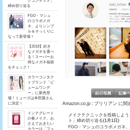
クコンテスト」
締め切り迫る
FGO・マシュ
のコラボメガ
ネ、よりシンプ
ル＆そっくりに
なって新登場！
【2018】好き
なメガネを選べ
る！スーパーお
得なメガネ福袋
をチェック！
カラーコンタク
トブランド「ビ
ュームワンデ
ー」に新色登
場！ミューズは本田翼さん
Amazon.co.jp : ブリリアン 
に決定！
インテグレート
メイクテクニックを投稿しよう
の春メイク、お
ト」締め切り迫る
(1月1日)
さえておきたい
FGO・マシュのコラボメガネ
カラーは「フュ