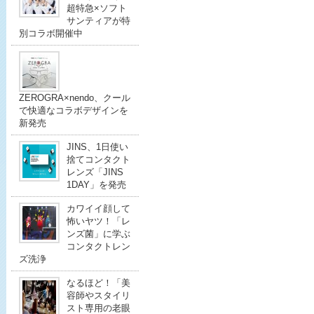
超特急×ソフト
サンティアが特
別コラボ開催中
ZEROGRA×nendo、クール
で快適なコラボデザインを
新発売
JINS、1日使い
捨てコンタクト
レンズ「JINS
1DAY」を発売
カワイイ顔して
怖いヤツ！「レ
ンズ菌」に学ぶ
コンタクトレン
ズ洗浄
なるほど！「美
容師やスタイリ
スト専用の老眼