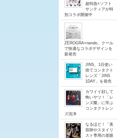
超特急×ソフト
サンティアが特
別コラボ開催中
ZEROGRA×nendo、クール
で快適なコラボデザインを
新発売
JINS、1日使い
捨てコンタクト
レンズ「JINS
1DAY」を発売
カワイイ顔して
怖いヤツ！「レ
ンズ菌」に学ぶ
コンタクトレン
ズ洗浄
なるほど！「美
容師やスタイリ
スト専用の老眼