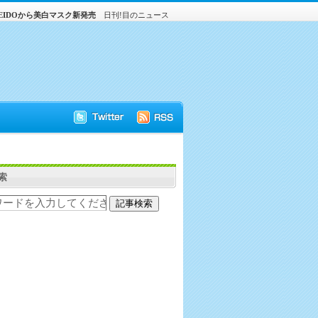
EIDOから美白マスク新発売
日刊!目のニュース
索