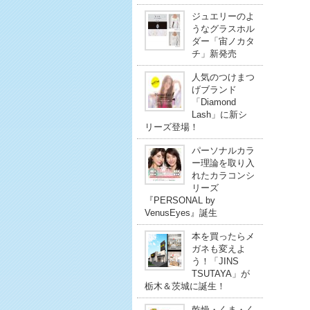
ジュエリーのよ
うなグラスホル
ダー「宙ノカタ
チ」新発売
人気のつけまつ
げブランド
「Diamond
Lash」に新シ
リーズ登場！
パーソナルカラ
ー理論を取り入
れたカラコンシ
リーズ
『PERSONAL by
VenusEyes』誕生
本を買ったらメ
ガネも変えよ
う！「JINS
TSUTAYA」が
栃木＆茨城に誕生！
乾燥・くま・く