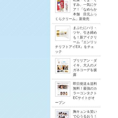
すみ、一気にケ
ア！「なめらか
本舗 目元ふっ
くらクリーム」新発売
まぶたにハリ・
ツヤ、引き締め
も！新アイクリ
ーム『エンリッ
チリフトアイEX』をチェ
ック
ブリリアン・ダ
イキ、大人のメ
ガネコーデを披
露
即日発送＆送料
無料！最強のカ
ラーコンタクト
ECサイトがオ
ープン
胸キュン＆笑い
で心うるおう！