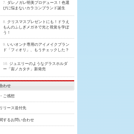
7.
ダレノガレ明美プロデュース！色選
びに悩まないカラコンブランド誕生
8.
クリスマスプレゼントにも！ドラえ
もんのふしぎメガネで光と視覚を学ぼ
う！
9.
いいオンナ専用のアイメイクブラン
ド「フィオリ」、もうチェックした？
10.
ジュエリーのようなグラスホルダ
ー「宙ノカタチ」新発売
合わせ
・ご感想
リリース送付先
関するお問い合わせ