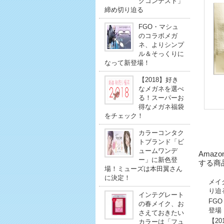
クコンテスト」
締め切り迫る
FGO・マシュ
のコラボメガ
ネ、よりシンプ
ル＆そっくりに
なって新登場！
【2018】好き
なメガネを選べ
る！スーパーお
得なメガネ福袋
をチェック！
カラーコンタク
トブランド「ビ
ュームワンデ
Amaz
ー」に新色登
する商
場！ミューズは本田翼さん
に決定！
メイ
り迫
インテグレート
FG
の春メイク、お
登場
さえておきたい
【2
カラーは「フュ