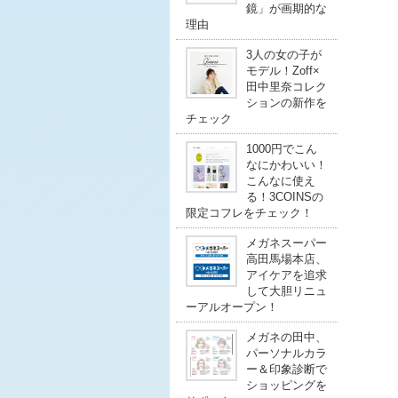
鏡」が画期的な
理由
3人の女の子が
モデル！Zoff×
田中里奈コレク
ションの新作を
チェック
1000円でこん
なにかわいい！
こんなに使え
る！3COINSの
限定コフレをチェック！
メガネスーパー
高田馬場本店、
アイケアを追求
して大胆リニュ
ーアルオープン！
メガネの田中、
パーソナルカラ
ー＆印象診断で
ショッピングを