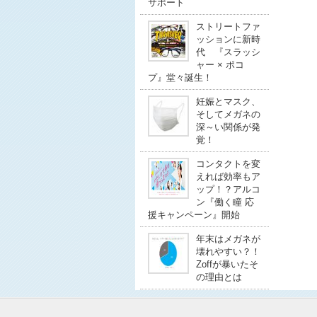
サポート
ストリートファ
ッションに新時
代 『スラッシ
ャー × ポコ
プ』堂々誕生！
妊娠とマスク、
そしてメガネの
深～い関係が発
覚！
コンタクトを変
えれば効率もア
ップ！？アルコ
ン『働く瞳 応
援キャンペーン』開始
年末はメガネが
壊れやすい？！
Zoffが暴いたそ
の理由とは