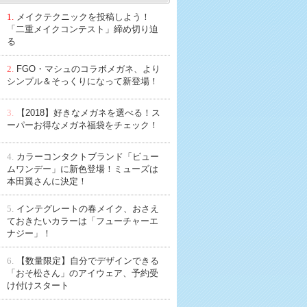
1.
メイクテクニックを投稿しよう！
「二重メイクコンテスト」締め切り迫
る
2.
FGO・マシュのコラボメガネ、より
シンプル＆そっくりになって新登場！
3.
【2018】好きなメガネを選べる！ス
ーパーお得なメガネ福袋をチェック！
4.
カラーコンタクトブランド「ビュー
ムワンデー」に新色登場！ミューズは
本田翼さんに決定！
5.
インテグレートの春メイク、おさえ
ておきたいカラーは「フューチャーエ
ナジー」！
6.
【数量限定】自分でデザインできる
「おそ松さん」のアイウェア、予約受
け付けスタート