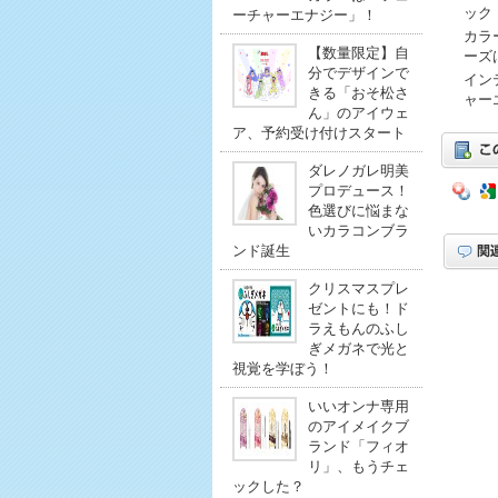
ック
ーチャーエナジー」！
カラ
【数量限定】自
ーズ
分でデザインで
イン
きる「おそ松さ
ャー
ん」のアイウェ
ア、予約受け付けスタート
ダレノガレ明美
プロデュース！
色選びに悩まな
いカラコンブラ
ンド誕生
クリスマスプレ
ゼントにも！ド
ラえもんのふし
ぎメガネで光と
視覚を学ぼう！
いいオンナ専用
のアイメイクブ
ランド「フィオ
リ」、もうチェ
ックした？