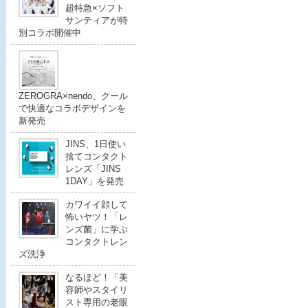
超特急×ソフト
サンティアが特
別コラボ開催中
ZEROGRA×nendo、クール
で快適なコラボデザインを
新発売
JINS、1日使い
捨てコンタクト
レンズ「JINS
1DAY」を発売
カワイイ顔して
怖いヤツ！「レ
ンズ菌」に学ぶ
コンタクトレン
ズ洗浄
なるほど！「美
容師やスタイリ
スト専用の老眼