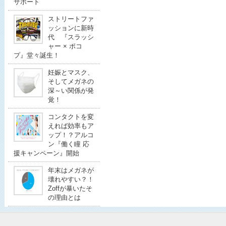
サポート
ストリートファ
ッションに新時
代 『スラッシ
ャー × ポコ
プ』堂々誕生！
妊娠とマスク、
そしてメガネの
深～い関係が発
覚！
コンタクトを変
えれば効率もア
ップ！？アルコ
ン『働く瞳 応
援キャンペーン』開始
年末はメガネが
壊れやすい？！
Zoffが暴いたそ
の理由とは