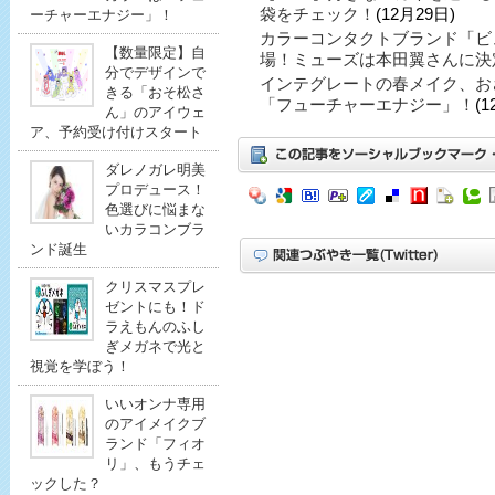
袋をチェック！
(12月29日)
ーチャーエナジー」！
カラーコンタクトブランド「ビ
【数量限定】自
場！ミューズは本田翼さんに決
分でデザインで
インテグレートの春メイク、お
きる「おそ松さ
「フューチャーエナジー」！
(1
ん」のアイウェ
ア、予約受け付けスタート
ダレノガレ明美
プロデュース！
色選びに悩まな
いカラコンブラ
ンド誕生
クリスマスプレ
ゼントにも！ド
ラえもんのふし
ぎメガネで光と
視覚を学ぼう！
いいオンナ専用
のアイメイクブ
ランド「フィオ
リ」、もうチェ
ックした？