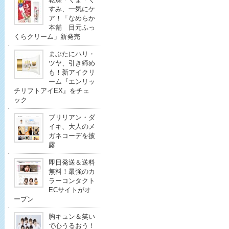
すみ、一気にケ
ア！「なめらか
本舗 目元ふっ
くらクリーム」新発売
まぶたにハリ・
ツヤ、引き締め
も！新アイクリ
ーム『エンリッ
チリフトアイEX』をチェ
ック
ブリリアン・ダ
イキ、大人のメ
ガネコーデを披
露
即日発送＆送料
無料！最強のカ
ラーコンタクト
ECサイトがオ
ープン
胸キュン＆笑い
で心うるおう！