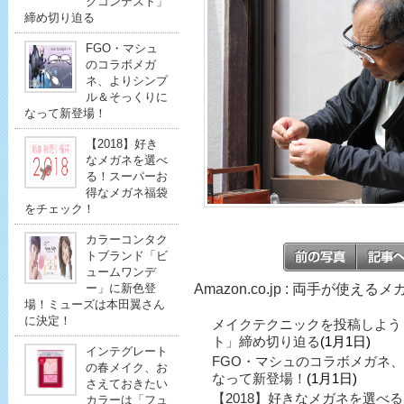
クコンテスト」
締め切り迫る
FGO・マシュ
のコラボメガ
ネ、よりシンプ
ル＆そっくりに
なって新登場！
【2018】好き
なメガネを選べ
る！スーパーお
得なメガネ福袋
をチェック！
カラーコンタク
トブランド「ビ
ュームワンデ
Amazon.co.jp : 両手が使
ー」に新色登
場！ミューズは本田翼さん
に決定！
メイクテクニックを投稿しよう
ト」締め切り迫る
(1月1日)
インテグレート
FGO・マシュのコラボメガネ
の春メイク、お
なって新登場！
(1月1日)
さえておきたい
【2018】好きなメガネを選べ
カラーは「フュ