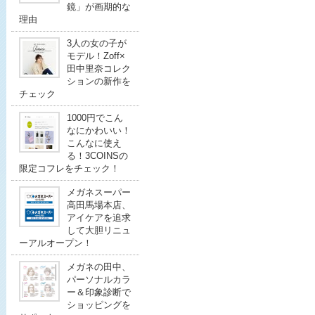
鏡」が画期的な
理由
3人の女の子が
モデル！Zoff×
田中里奈コレク
ションの新作を
チェック
1000円でこん
なにかわいい！
こんなに使え
る！3COINSの
限定コフレをチェック！
メガネスーパー
高田馬場本店、
アイケアを追求
して大胆リニュ
ーアルオープン！
メガネの田中、
パーソナルカラ
ー＆印象診断で
ショッピングを