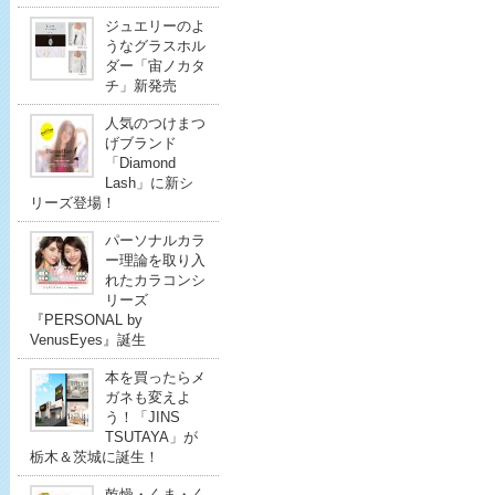
ジュエリーのよ
うなグラスホル
ダー「宙ノカタ
チ」新発売
人気のつけまつ
げブランド
「Diamond
Lash」に新シ
リーズ登場！
パーソナルカラ
ー理論を取り入
れたカラコンシ
リーズ
『PERSONAL by
VenusEyes』誕生
本を買ったらメ
ガネも変えよ
う！「JINS
TSUTAYA」が
栃木＆茨城に誕生！
乾燥・くま・く