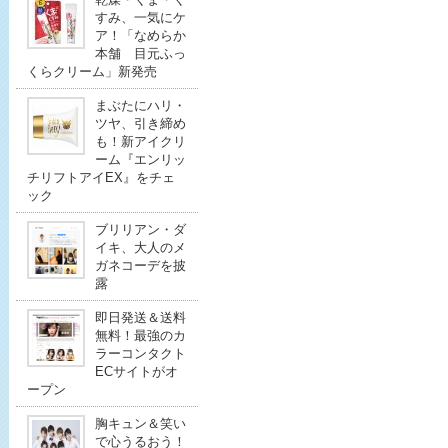
すみ、一気にケ
ア！「なめらか
本舗 目元ふっ
くらクリーム」新発売
まぶたにハリ・
ツヤ、引き締め
も！新アイクリ
ーム『エンリッ
チリフトアイEX』をチェ
ック
ブリリアン・ダ
イキ、大人のメ
ガネコーデを披
露
即日発送＆送料
無料！最強のカ
ラーコンタクト
ECサイトがオ
ープン
胸キュン＆笑い
で心うるおう！