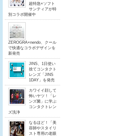
超特急×ソフト
サンティアが特
別コラボ開催中
ZEROGRA×nendo、クール
で快適なコラボデザインを
新発売
JINS、1日使い
捨てコンタクト
レンズ「JINS
1DAY」を発売
カワイイ顔して
怖いヤツ！「レ
ンズ菌」に学ぶ
コンタクトレン
ズ洗浄
なるほど！「美
容師やスタイリ
スト専用の老眼