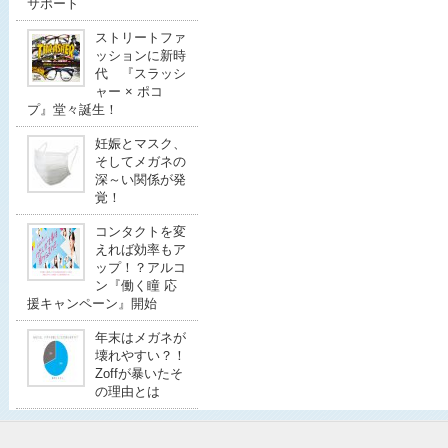
サポート
ストリートファ
ッションに新時
代 『スラッシ
ャー × ポコ
プ』堂々誕生！
妊娠とマスク、
そしてメガネの
深～い関係が発
覚！
コンタクトを変
えれば効率もア
ップ！？アルコ
ン『働く瞳 応
援キャンペーン』開始
年末はメガネが
壊れやすい？！
Zoffが暴いたそ
の理由とは