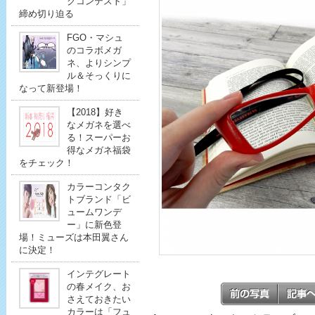
クコンテスト」
締め切り迫る
FGO・マシュ
のコラボメガ
ネ、よりシンプ
ル＆そっくりに
なって新登場！
【2018】好き
なメガネを選べ
る！スーパーお
得なメガネ福袋
をチェック！
カラーコンタク
トブランド「ビ
ュームワンデ
ー」に新色登
場！ミューズは本田翼さん
に決定！
インテグレート
の春メイク、お
さえておきたい
カラーは「フュ