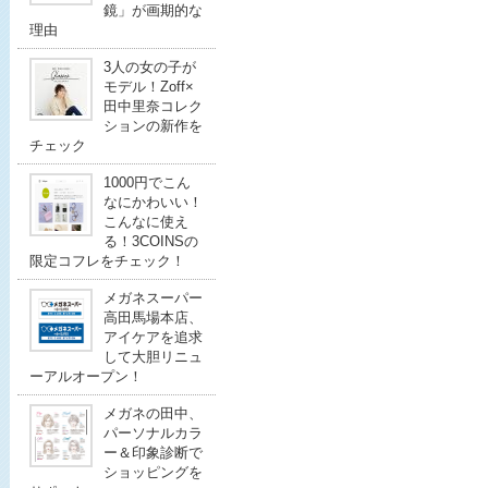
鏡」が画期的な
理由
3人の女の子が
モデル！Zoff×
田中里奈コレク
ションの新作を
チェック
1000円でこん
なにかわいい！
こんなに使え
る！3COINSの
限定コフレをチェック！
メガネスーパー
高田馬場本店、
アイケアを追求
して大胆リニュ
ーアルオープン！
メガネの田中、
パーソナルカラ
ー＆印象診断で
ショッピングを