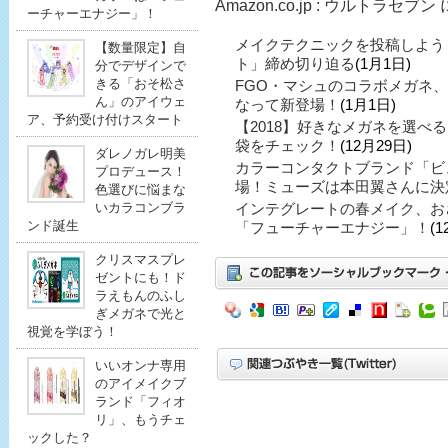
Amazon.co.jp : ウルトラセ
ーチャーエナジー」！
メイクテクニックを投稿しよう
【数量限定】自
ト」締め切り迫る
(1月1日)
分でデザインで
きる「おそ松さ
FGO・マシュのコラボメガネ
ん」のアイウェ
なって新登場！
(1月1日)
ア、予約受け付けスタート
【2018】好きなメガネを選べ
袋をチェック！
(12月29日)
ダレノガレ明美
カラーコンタクトブランド「ビ
プロデュース！
場！ミューズは本田翼さんに決
色選びに悩まな
いカラコンブラ
インテグレートの春メイク、お
ンド誕生
「フューチャーエナジー」！
(1
クリスマスプレ
ゼントにも！ド
ラえもんのふし
ぎメガネで光と
視覚を学ぼう！
いいオンナ専用
のアイメイクブ
ランド「フィオ
リ」、もうチェ
ックした？