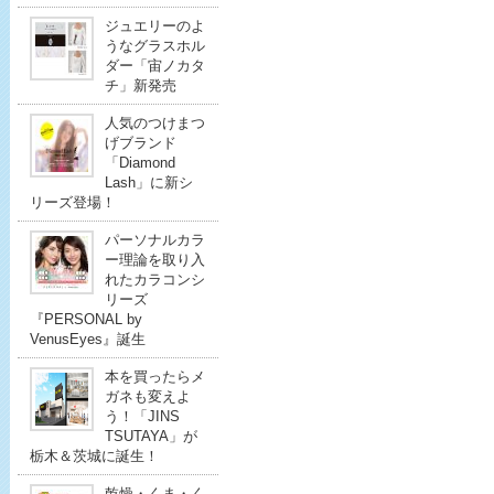
ジュエリーのよ
うなグラスホル
ダー「宙ノカタ
チ」新発売
人気のつけまつ
げブランド
「Diamond
Lash」に新シ
リーズ登場！
パーソナルカラ
ー理論を取り入
れたカラコンシ
リーズ
『PERSONAL by
VenusEyes』誕生
本を買ったらメ
ガネも変えよ
う！「JINS
TSUTAYA」が
栃木＆茨城に誕生！
乾燥・くま・く