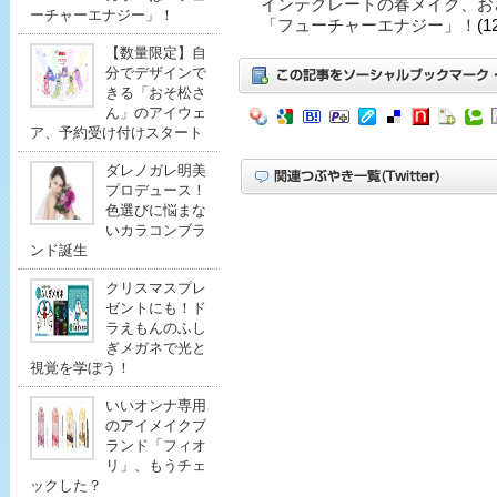
インテグレートの春メイク、お
ーチャーエナジー」！
「フューチャーエナジー」！
(1
【数量限定】自
分でデザインで
きる「おそ松さ
ん」のアイウェ
ア、予約受け付けスタート
ダレノガレ明美
プロデュース！
色選びに悩まな
いカラコンブラ
ンド誕生
クリスマスプレ
ゼントにも！ド
ラえもんのふし
ぎメガネで光と
視覚を学ぼう！
いいオンナ専用
のアイメイクブ
ランド「フィオ
リ」、もうチェ
ックした？