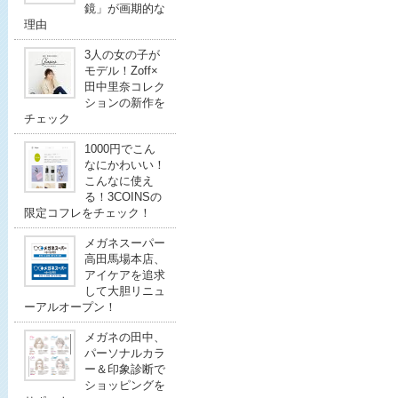
鏡」が画期的な
理由
3人の女の子が
モデル！Zoff×
田中里奈コレク
ションの新作を
チェック
1000円でこん
なにかわいい！
こんなに使え
る！3COINSの
限定コフレをチェック！
メガネスーパー
高田馬場本店、
アイケアを追求
して大胆リニュ
ーアルオープン！
メガネの田中、
パーソナルカラ
ー＆印象診断で
ショッピングを