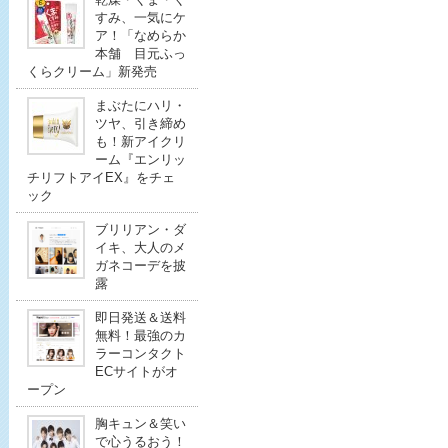
すみ、一気にケ
ア！「なめらか
本舗 目元ふっ
くらクリーム」新発売
まぶたにハリ・
ツヤ、引き締め
も！新アイクリ
ーム『エンリッ
チリフトアイEX』をチェ
ック
ブリリアン・ダ
イキ、大人のメ
ガネコーデを披
露
即日発送＆送料
無料！最強のカ
ラーコンタクト
ECサイトがオ
ープン
胸キュン＆笑い
で心うるおう！