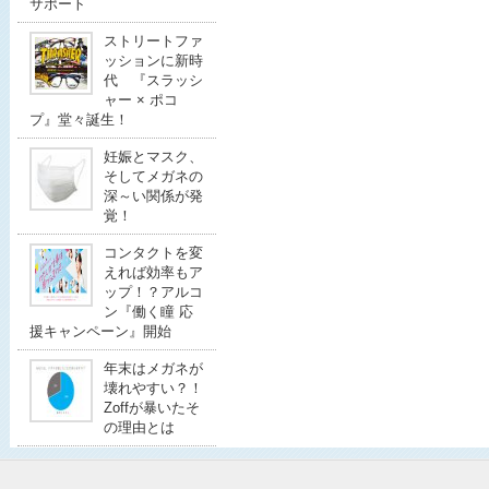
サポート
ストリートファ
ッションに新時
代 『スラッシ
ャー × ポコ
プ』堂々誕生！
妊娠とマスク、
そしてメガネの
深～い関係が発
覚！
コンタクトを変
えれば効率もア
ップ！？アルコ
ン『働く瞳 応
援キャンペーン』開始
年末はメガネが
壊れやすい？！
Zoffが暴いたそ
の理由とは