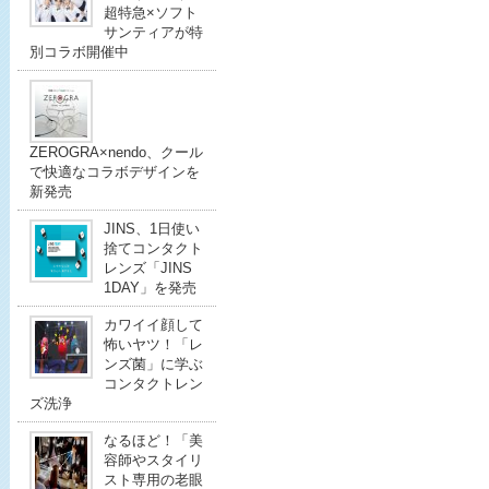
超特急×ソフト
サンティアが特
別コラボ開催中
ZEROGRA×nendo、クール
で快適なコラボデザインを
新発売
JINS、1日使い
捨てコンタクト
レンズ「JINS
1DAY」を発売
カワイイ顔して
怖いヤツ！「レ
ンズ菌」に学ぶ
コンタクトレン
ズ洗浄
なるほど！「美
容師やスタイリ
スト専用の老眼