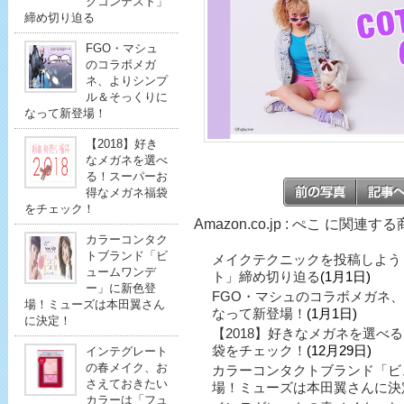
クコンテスト」
締め切り迫る
FGO・マシュ
のコラボメガ
ネ、よりシンプ
ル＆そっくりに
なって新登場！
【2018】好き
なメガネを選べ
る！スーパーお
得なメガネ福袋
をチェック！
Amazon.co.jp : ぺこ に関連す
カラーコンタク
トブランド「ビ
メイクテクニックを投稿しよう
ュームワンデ
ト」締め切り迫る
(1月1日)
ー」に新色登
FGO・マシュのコラボメガネ
場！ミューズは本田翼さん
なって新登場！
(1月1日)
に決定！
【2018】好きなメガネを選べ
袋をチェック！
(12月29日)
インテグレート
の春メイク、お
カラーコンタクトブランド「ビ
さえておきたい
場！ミューズは本田翼さんに決
カラーは「フュ