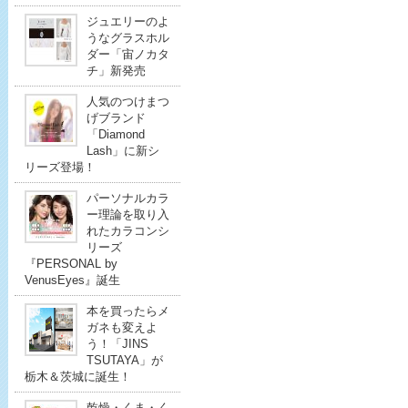
ジュエリーのよ
うなグラスホル
ダー「宙ノカタ
チ」新発売
人気のつけまつ
げブランド
「Diamond
Lash」に新シ
リーズ登場！
パーソナルカラ
ー理論を取り入
れたカラコンシ
リーズ
『PERSONAL by
VenusEyes』誕生
本を買ったらメ
ガネも変えよ
う！「JINS
TSUTAYA」が
栃木＆茨城に誕生！
乾燥・くま・く