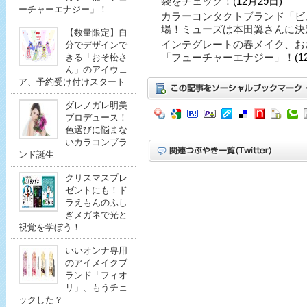
袋をチェック！
(12月29日)
ーチャーエナジー」！
カラーコンタクトブランド「ビ
場！ミューズは本田翼さんに決
【数量限定】自
インテグレートの春メイク、お
分でデザインで
「フューチャーエナジー」！
(1
きる「おそ松さ
ん」のアイウェ
ア、予約受け付けスタート
ダレノガレ明美
プロデュース！
色選びに悩まな
いカラコンブラ
ンド誕生
クリスマスプレ
ゼントにも！ド
ラえもんのふし
ぎメガネで光と
視覚を学ぼう！
いいオンナ専用
のアイメイクブ
ランド「フィオ
リ」、もうチェ
ックした？