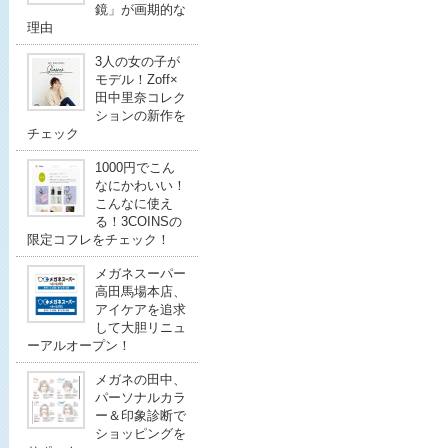
鏡」が画期的な
理由
3人の女の子が
モデル！Zoff×
田中里奈コレク
ションの新作を
チェック
1000円でこん
なにかわいい！
こんなに使え
る！3COINSの
限定コフレをチェック！
メガネスーパー
高田馬場本店、
アイケアを追求
して大胆リニュ
ーアルオープン！
メガネの田中、
パーソナルカラ
ー＆印象診断で
ショッピングを