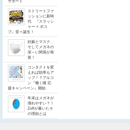
サポート
ストリートファ
ッションに新時
代 『スラッシ
ャー × ポコ
プ』堂々誕生！
妊娠とマスク、
そしてメガネの
深～い関係が発
覚！
コンタクトを変
えれば効率もア
ップ！？アルコ
ン『働く瞳 応
援キャンペーン』開始
年末はメガネが
壊れやすい？！
Zoffが暴いたそ
の理由とは