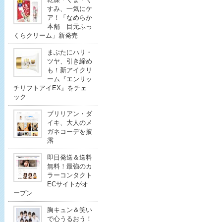
すみ、一気にケ
ア！「なめらか
本舗 目元ふっ
くらクリーム」新発売
まぶたにハリ・
ツヤ、引き締め
も！新アイクリ
ーム『エンリッ
チリフトアイEX』をチェ
ック
ブリリアン・ダ
イキ、大人のメ
ガネコーデを披
露
即日発送＆送料
無料！最強のカ
ラーコンタクト
ECサイトがオ
ープン
胸キュン＆笑い
で心うるおう！