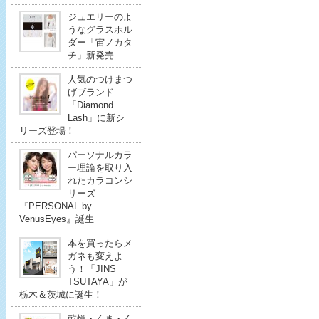
ジュエリーのよ
うなグラスホル
ダー「宙ノカタ
チ」新発売
人気のつけまつ
げブランド
「Diamond
Lash」に新シ
リーズ登場！
パーソナルカラ
ー理論を取り入
れたカラコンシ
リーズ
『PERSONAL by
VenusEyes』誕生
本を買ったらメ
ガネも変えよ
う！「JINS
TSUTAYA」が
栃木＆茨城に誕生！
乾燥・くま・く