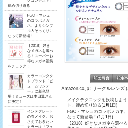
クコンテスト」
締め切り迫る
FGO・マシュ
のコラボメガ
ネ、よりシンプ
ル＆そっくりに
なって新登場！
【2018】好き
なメガネを選べ
る！スーパーお
得なメガネ福袋
をチェック！
カラーコンタク
トブランド「ビ
ュームワンデ
Amazon.co.jp : サークルレ
ー」に新色登
場！ミューズは本田翼さん
メイクテクニックを投稿しよう
に決定！
ト」締め切り迫る
(1月1日)
FGO・マシュのコラボメガネ
インテグレート
の春メイク、お
なって新登場！
(1月1日)
さえておきたい
【2018】好きなメガネを選べ
カラーは「フュ