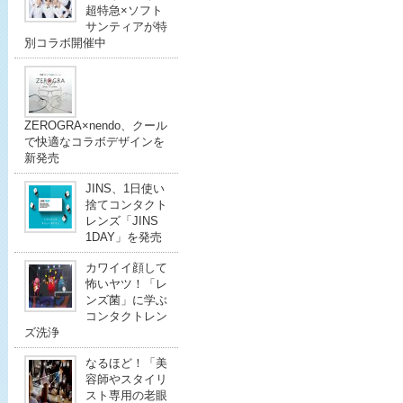
超特急×ソフト
サンティアが特
別コラボ開催中
ZEROGRA×nendo、クール
で快適なコラボデザインを
新発売
JINS、1日使い
捨てコンタクト
レンズ「JINS
1DAY」を発売
カワイイ顔して
怖いヤツ！「レ
ンズ菌」に学ぶ
コンタクトレン
ズ洗浄
なるほど！「美
容師やスタイリ
スト専用の老眼