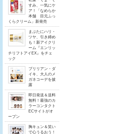
すみ、一気にケ
ア！「なめらか
本舗 目元ふっ
くらクリーム」新発売
まぶたにハリ・
ツヤ、引き締め
も！新アイクリ
ーム『エンリッ
チリフトアイEX』をチェ
ック
ブリリアン・ダ
イキ、大人のメ
ガネコーデを披
露
即日発送＆送料
無料！最強のカ
ラーコンタクト
ECサイトがオ
ープン
胸キュン＆笑い
で心うるおう！