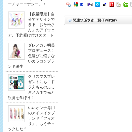
ーチャーエナジー」！
【数量限定】自
分でデザインで
きる「おそ松さ
ん」のアイウェ
ア、予約受け付けスタート
ダレノガレ明美
プロデュース！
色選びに悩まな
いカラコンブラ
ンド誕生
クリスマスプレ
ゼントにも！ド
ラえもんのふし
ぎメガネで光と
視覚を学ぼう！
いいオンナ専用
のアイメイクブ
ランド「フィオ
リ」、もうチェ
ックした？