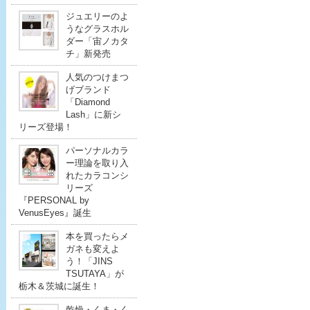
ジュエリーのよ
うなグラスホル
ダー「宙ノカタ
チ」新発売
人気のつけまつ
げブランド
「Diamond
Lash」に新シ
リーズ登場！
パーソナルカラ
ー理論を取り入
れたカラコンシ
リーズ
『PERSONAL by
VenusEyes』誕生
本を買ったらメ
ガネも変えよ
う！「JINS
TSUTAYA」が
栃木＆茨城に誕生！
乾燥・くま・く