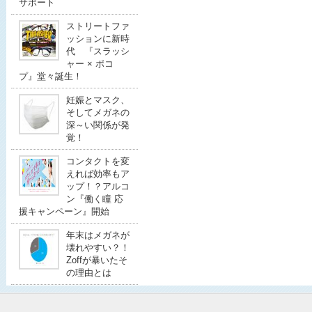
サポート
ストリートファ
ッションに新時
代 『スラッシ
ャー × ポコ
プ』堂々誕生！
妊娠とマスク、
そしてメガネの
深～い関係が発
覚！
コンタクトを変
えれば効率もア
ップ！？アルコ
ン『働く瞳 応
援キャンペーン』開始
年末はメガネが
壊れやすい？！
Zoffが暴いたそ
の理由とは