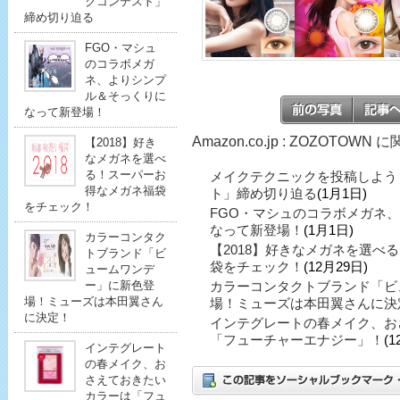
クコンテスト」
締め切り迫る
FGO・マシュ
のコラボメガ
ネ、よりシンプ
ル＆そっくりに
なって新登場！
Amazon.co.jp : ZOZOTOW
【2018】好き
なメガネを選べ
る！スーパーお
メイクテクニックを投稿しよう
得なメガネ福袋
ト」締め切り迫る
(1月1日)
をチェック！
FGO・マシュのコラボメガネ
なって新登場！
(1月1日)
カラーコンタク
【2018】好きなメガネを選べ
トブランド「ビ
袋をチェック！
(12月29日)
ュームワンデ
ー」に新色登
カラーコンタクトブランド「ビ
場！ミューズは本田翼さん
場！ミューズは本田翼さんに決
に決定！
インテグレートの春メイク、お
「フューチャーエナジー」！
(1
インテグレート
の春メイク、お
さえておきたい
カラーは「フュ