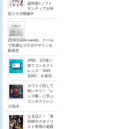
超特急×ソフト
サンティアが特
別コラボ開催中
ZEROGRA×nendo、クール
で快適なコラボデザインを
新発売
JINS、1日使い
捨てコンタクト
レンズ「JINS
1DAY」を発売
カワイイ顔して
怖いヤツ！「レ
ンズ菌」に学ぶ
コンタクトレン
ズ洗浄
なるほど！「美
容師やスタイリ
スト専用の老眼