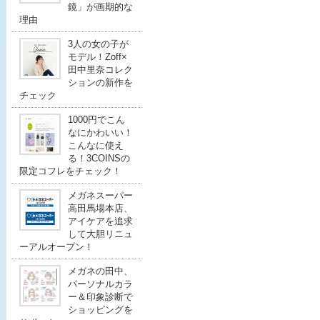
鏡」が画期的な
理由
3人の女の子が
モデル！Zoff×
田中里奈コレク
ションの新作を
チェック
1000円でこん
なにかわいい！
こんなに使え
る！3COINSの
限定コフレをチェック！
メガネスーパー
高田馬場本店、
アイケアを追求
して大胆リニュ
ーアルオープン！
メガネの田中、
パーソナルカラ
ー＆印象診断で
ショッピングを