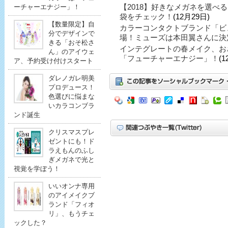
【2018】好きなメガネを選べ
ーチャーエナジー」！
袋をチェック！
(12月29日)
【数量限定】自
カラーコンタクトブランド「ビ
分でデザインで
場！ミューズは本田翼さんに決
きる「おそ松さ
インテグレートの春メイク、お
ん」のアイウェ
「フューチャーエナジー」！
(1
ア、予約受け付けスタート
ダレノガレ明美
プロデュース！
色選びに悩まな
いカラコンブラ
ンド誕生
クリスマスプレ
ゼントにも！ド
ラえもんのふし
ぎメガネで光と
視覚を学ぼう！
いいオンナ専用
のアイメイクブ
ランド「フィオ
リ」、もうチェ
ックした？