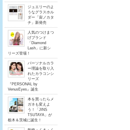
ジュエリーのよ
うなグラスホル
ダー「宙ノカタ
チ」新発売
人気のつけまつ
げブランド
「Diamond
Lash」に新シ
リーズ登場！
パーソナルカラ
ー理論を取り入
れたカラコンシ
リーズ
『PERSONAL by
VenusEyes』誕生
本を買ったらメ
ガネも変えよ
う！「JINS
TSUTAYA」が
栃木＆茨城に誕生！
乾燥・くま・く