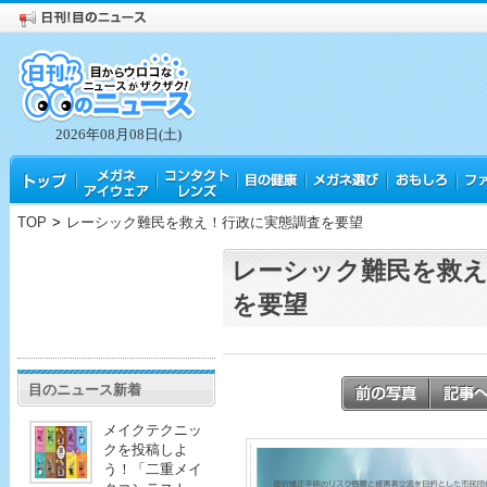
2026年08月08日(土)
TOP
>
レーシック難民を救え！行政に実態調査を要望
レーシック難民を救え
を要望
目のニュース新着
メイクテクニッ
クを投稿しよ
う！「二重メイ