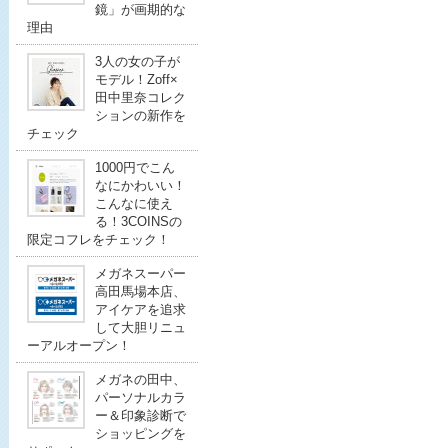
鏡」が画期的な
理由
3人の女の子が
モデル！Zoff×
田中里奈コレク
ションの新作を
チェック
1000円でこん
なにかわいい！
こんなに使え
る！3COINSの
限定コフレをチェック！
メガネスーパー
高田馬場本店、
アイケアを追求
して大胆リニュ
ーアルオープン！
メガネの田中、
パーソナルカラ
ー＆印象診断で
ショッピングを