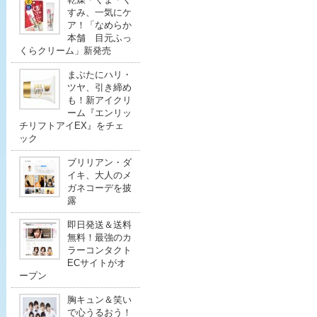
すみ、一気にケ
ア！「なめらか
本舗 目元ふっ
くらクリーム」新発売
まぶたにハリ・
ツヤ、引き締め
も！新アイクリ
ーム『エンリッ
チリフトアイEX』をチェ
ック
ブリリアン・ダ
イキ、大人のメ
ガネコーデを披
露
即日発送＆送料
無料！最強のカ
ラーコンタクト
ECサイトがオ
ープン
胸キュン＆笑い
で心うるおう！