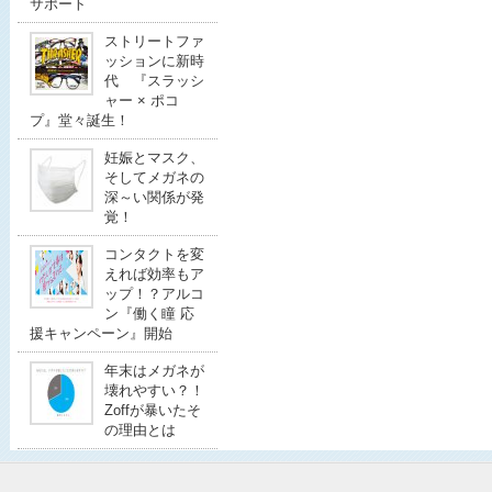
サポート
ストリートファ
ッションに新時
代 『スラッシ
ャー × ポコ
プ』堂々誕生！
妊娠とマスク、
そしてメガネの
深～い関係が発
覚！
コンタクトを変
えれば効率もア
ップ！？アルコ
ン『働く瞳 応
援キャンペーン』開始
年末はメガネが
壊れやすい？！
Zoffが暴いたそ
の理由とは