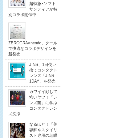
超特急×ソフト
サンティアが特
別コラボ開催中
ZEROGRA×nendo、クール
で快適なコラボデザインを
新発売
JINS、1日使い
捨てコンタクト
レンズ「JINS
1DAY」を発売
カワイイ顔して
怖いヤツ！「レ
ンズ菌」に学ぶ
コンタクトレン
ズ洗浄
なるほど！「美
容師やスタイリ
スト専用の老眼