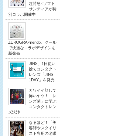
超特急×ソフト
サンティアが特
別コラボ開催中
ZEROGRA×nendo、クール
で快適なコラボデザインを
新発売
JINS、1日使い
捨てコンタクト
レンズ「JINS
1DAY」を発売
カワイイ顔して
怖いヤツ！「レ
ンズ菌」に学ぶ
コンタクトレン
ズ洗浄
なるほど！「美
容師やスタイリ
スト専用の老眼