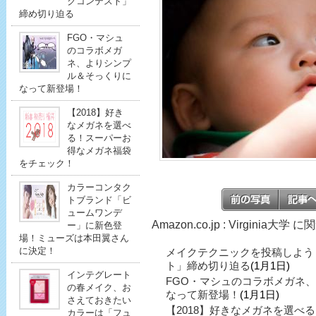
クコンテスト」
締め切り迫る
FGO・マシュ
のコラボメガ
ネ、よりシンプ
ル＆そっくりに
なって新登場！
【2018】好き
なメガネを選べ
る！スーパーお
得なメガネ福袋
をチェック！
カラーコンタク
トブランド「ビ
ュームワンデ
Amazon.co.jp : Virginia大
ー」に新色登
場！ミューズは本田翼さん
に決定！
メイクテクニックを投稿しよう
ト」締め切り迫る
(1月1日)
インテグレート
FGO・マシュのコラボメガネ
の春メイク、お
なって新登場！
(1月1日)
さえておきたい
【2018】好きなメガネを選べ
カラーは「フュ