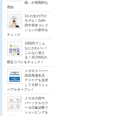
鏡」が画期的な
理由
3人の女の子が
モデル！Zoff×
田中里奈コレク
ションの新作を
チェック
1000円でこん
なにかわいい！
こんなに使え
る！3COINSの
限定コフレをチェック！
メガネスーパー
高田馬場本店、
アイケアを追求
して大胆リニュ
ーアルオープン！
メガネの田中、
パーソナルカラ
ー＆印象診断で
ショッピングを