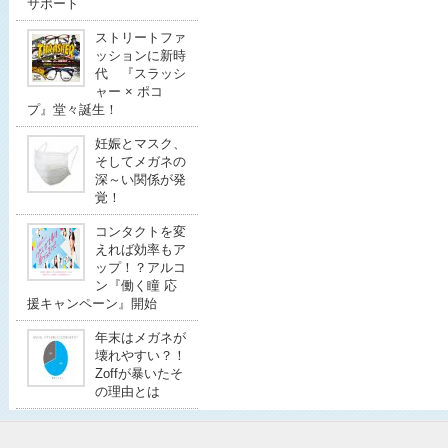
サポート
ストリートファ
ッションに新時
代 『スラッシ
ャー × ポコ
プ』堂々誕生！
妊娠とマスク、
そしてメガネの
深～い関係が発
覚！
コンタクトを変
えれば効率もア
ップ！？アルコ
ン『働く瞳 応
援キャンペーン』開始
年末はメガネが
壊れやすい？！
Zoffが暴いたそ
の理由とは