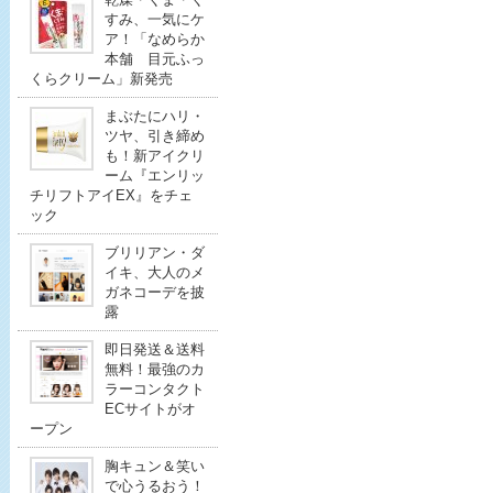
すみ、一気にケ
ア！「なめらか
本舗 目元ふっ
くらクリーム」新発売
まぶたにハリ・
ツヤ、引き締め
も！新アイクリ
ーム『エンリッ
チリフトアイEX』をチェ
ック
ブリリアン・ダ
イキ、大人のメ
ガネコーデを披
露
即日発送＆送料
無料！最強のカ
ラーコンタクト
ECサイトがオ
ープン
胸キュン＆笑い
で心うるおう！