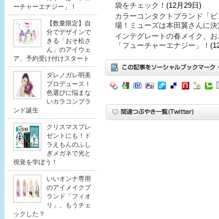
袋をチェック！
(12月29日)
ーチャーエナジー」！
カラーコンタクトブランド「ビ
【数量限定】自
場！ミューズは本田翼さんに決
分でデザインで
インテグレートの春メイク、お
きる「おそ松さ
「フューチャーエナジー」！
(1
ん」のアイウェ
ア、予約受け付けスタート
ダレノガレ明美
プロデュース！
色選びに悩まな
いカラコンブラ
ンド誕生
クリスマスプレ
ゼントにも！ド
ラえもんのふし
ぎメガネで光と
視覚を学ぼう！
いいオンナ専用
のアイメイクブ
ランド「フィオ
リ」、もうチェ
ックした？