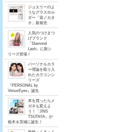
ジュエリーのよ
うなグラスホル
ダー「宙ノカタ
チ」新発売
人気のつけまつ
げブランド
「Diamond
Lash」に新シ
リーズ登場！
パーソナルカラ
ー理論を取り入
れたカラコンシ
リーズ
『PERSONAL by
VenusEyes』誕生
本を買ったらメ
ガネも変えよ
う！「JINS
TSUTAYA」が
栃木＆茨城に誕生！
乾燥・くま・く