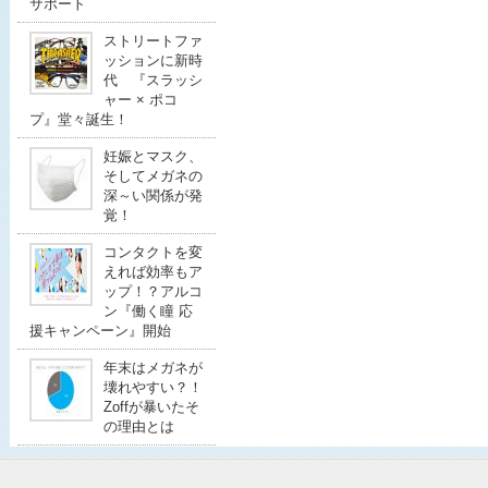
サポート
ストリートファ
ッションに新時
代 『スラッシ
ャー × ポコ
プ』堂々誕生！
妊娠とマスク、
そしてメガネの
深～い関係が発
覚！
コンタクトを変
えれば効率もア
ップ！？アルコ
ン『働く瞳 応
援キャンペーン』開始
年末はメガネが
壊れやすい？！
Zoffが暴いたそ
の理由とは