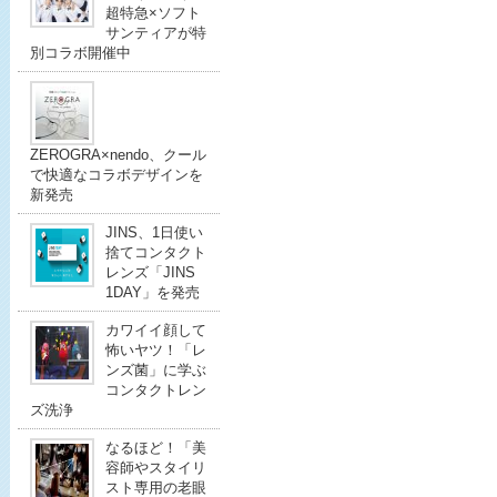
超特急×ソフト
サンティアが特
別コラボ開催中
ZEROGRA×nendo、クール
で快適なコラボデザインを
新発売
JINS、1日使い
捨てコンタクト
レンズ「JINS
1DAY」を発売
カワイイ顔して
怖いヤツ！「レ
ンズ菌」に学ぶ
コンタクトレン
ズ洗浄
なるほど！「美
容師やスタイリ
スト専用の老眼