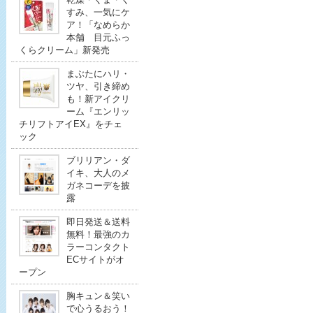
すみ、一気にケ
ア！「なめらか
本舗 目元ふっ
くらクリーム」新発売
まぶたにハリ・
ツヤ、引き締め
も！新アイクリ
ーム『エンリッ
チリフトアイEX』をチェ
ック
ブリリアン・ダ
イキ、大人のメ
ガネコーデを披
露
即日発送＆送料
無料！最強のカ
ラーコンタクト
ECサイトがオ
ープン
胸キュン＆笑い
で心うるおう！