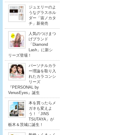
ジュエリーのよ
うなグラスホル
ダー「宙ノカタ
チ」新発売
人気のつけまつ
げブランド
「Diamond
Lash」に新シ
リーズ登場！
パーソナルカラ
ー理論を取り入
れたカラコンシ
リーズ
『PERSONAL by
VenusEyes』誕生
本を買ったらメ
ガネも変えよ
う！「JINS
TSUTAYA」が
栃木＆茨城に誕生！
乾燥・くま・く