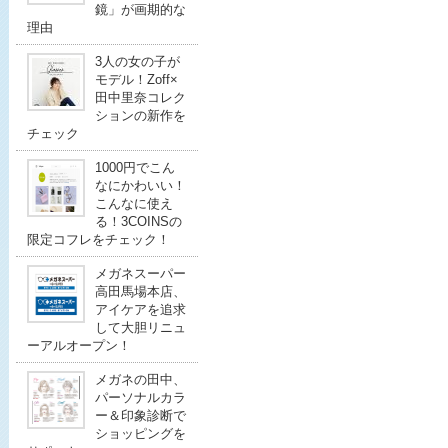
鏡」が画期的な
理由
3人の女の子が
モデル！Zoff×
田中里奈コレク
ションの新作を
チェック
1000円でこん
なにかわいい！
こんなに使え
る！3COINSの
限定コフレをチェック！
メガネスーパー
高田馬場本店、
アイケアを追求
して大胆リニュ
ーアルオープン！
メガネの田中、
パーソナルカラ
ー＆印象診断で
ショッピングを