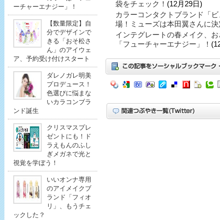
袋をチェック！
(12月29日)
ーチャーエナジー」！
カラーコンタクトブランド「ビ
【数量限定】自
場！ミューズは本田翼さんに決
分でデザインで
インテグレートの春メイク、お
きる「おそ松さ
「フューチャーエナジー」！
(1
ん」のアイウェ
ア、予約受け付けスタート
ダレノガレ明美
プロデュース！
色選びに悩まな
いカラコンブラ
ンド誕生
クリスマスプレ
ゼントにも！ド
ラえもんのふし
ぎメガネで光と
視覚を学ぼう！
いいオンナ専用
のアイメイクブ
ランド「フィオ
リ」、もうチェ
ックした？