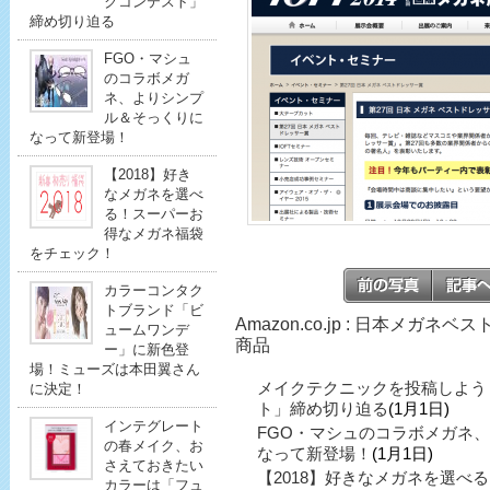
クコンテスト」
締め切り迫る
FGO・マシュ
のコラボメガ
ネ、よりシンプ
ル＆そっくりに
なって新登場！
【2018】好き
なメガネを選べ
る！スーパーお
得なメガネ福袋
をチェック！
カラーコンタク
トブランド「ビ
Amazon.co.jp : 日本メガ
ュームワンデ
商品
ー」に新色登
場！ミューズは本田翼さん
メイクテクニックを投稿しよう
に決定！
ト」締め切り迫る
(1月1日)
インテグレート
FGO・マシュのコラボメガネ
の春メイク、お
なって新登場！
(1月1日)
さえておきたい
【2018】好きなメガネを選べ
カラーは「フュ