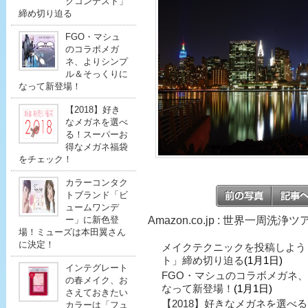
クコンテスト」
締め切り迫る
FGO・マシュ
のコラボメガ
ネ、よりシンプ
ル＆そっくりに
なって新登場！
【2018】好き
なメガネを選べ
る！スーパーお
得なメガネ福袋
をチェック！
カラーコンタク
トブランド「ビ
ュームワンデ
Amazon.co.jp : 世界一周洗
ー」に新色登
場！ミューズは本田翼さん
に決定！
メイクテクニックを投稿しよう
ト」締め切り迫る
(1月1日)
インテグレート
FGO・マシュのコラボメガネ
の春メイク、お
なって新登場！
(1月1日)
さえておきたい
【2018】好きなメガネを選べ
カラーは「フュ