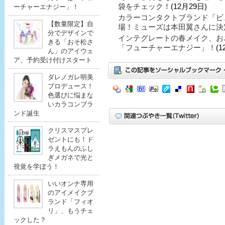
袋をチェック！
(12月29日)
ーチャーエナジー」！
カラーコンタクトブランド「ビ
【数量限定】自
場！ミューズは本田翼さんに決
分でデザインで
インテグレートの春メイク、お
きる「おそ松さ
「フューチャーエナジー」！
(1
ん」のアイウェ
ア、予約受け付けスタート
ダレノガレ明美
プロデュース！
色選びに悩まな
いカラコンブラ
ンド誕生
クリスマスプレ
ゼントにも！ド
ラえもんのふし
ぎメガネで光と
視覚を学ぼう！
いいオンナ専用
のアイメイクブ
ランド「フィオ
リ」、もうチェ
ックした？