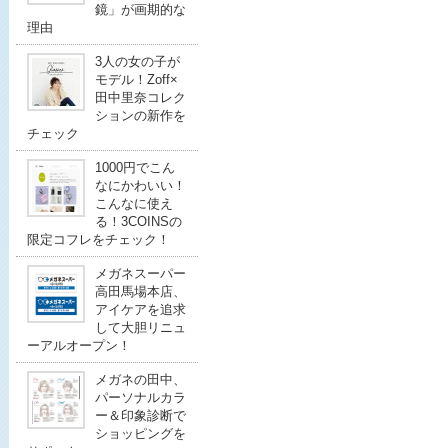
鏡」が画期的な
理由
3人の女の子が
モデル！Zoff×
田中里奈コレク
ションの新作を
チェック
1000円でこん
なにかわいい！
こんなに使え
る！3COINSの
限定コフレをチェック！
メガネスーパー
高田馬場本店、
アイケアを追求
して大胆リニュ
ーアルオープン！
メガネの田中、
パーソナルカラ
ー＆印象診断で
ショッピングを