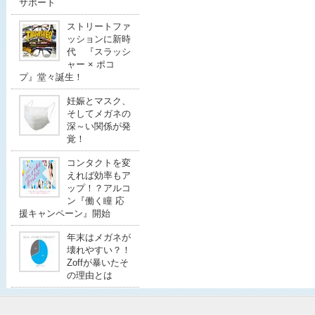
サポート
ストリートファ
ッションに新時
代 『スラッシ
ャー × ポコ
プ』堂々誕生！
妊娠とマスク、
そしてメガネの
深～い関係が発
覚！
コンタクトを変
えれば効率もア
ップ！？アルコ
ン『働く瞳 応
援キャンペーン』開始
年末はメガネが
壊れやすい？！
Zoffが暴いたそ
の理由とは