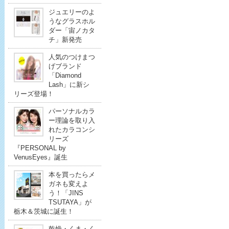
ジュエリーのよ
うなグラスホル
ダー「宙ノカタ
チ」新発売
人気のつけまつ
げブランド
「Diamond
Lash」に新シ
リーズ登場！
パーソナルカラ
ー理論を取り入
れたカラコンシ
リーズ
『PERSONAL by
VenusEyes』誕生
本を買ったらメ
ガネも変えよ
う！「JINS
TSUTAYA」が
栃木＆茨城に誕生！
乾燥・くま・く