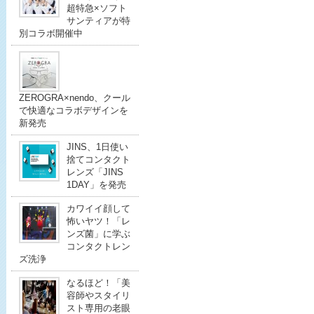
超特急×ソフト
サンティアが特
別コラボ開催中
ZEROGRA×nendo、クール
で快適なコラボデザインを
新発売
JINS、1日使い
捨てコンタクト
レンズ「JINS
1DAY」を発売
カワイイ顔して
怖いヤツ！「レ
ンズ菌」に学ぶ
コンタクトレン
ズ洗浄
なるほど！「美
容師やスタイリ
スト専用の老眼