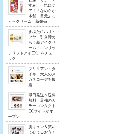
すみ、一気にケ
ア！「なめらか
本舗 目元ふっ
くらクリーム」新発売
まぶたにハリ・
ツヤ、引き締め
も！新アイクリ
ーム『エンリッ
チリフトアイEX』をチェ
ック
ブリリアン・ダ
イキ、大人のメ
ガネコーデを披
露
即日発送＆送料
無料！最強のカ
ラーコンタクト
ECサイトがオ
ープン
胸キュン＆笑い
で心うるおう！