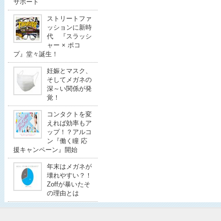
サポート
ストリートファ
ッションに新時
代 『スラッシ
ャー × ポコ
プ』堂々誕生！
妊娠とマスク、
そしてメガネの
深～い関係が発
覚！
コンタクトを変
えれば効率もア
ップ！？アルコ
ン『働く瞳 応
援キャンペーン』開始
年末はメガネが
壊れやすい？！
Zoffが暴いたそ
の理由とは