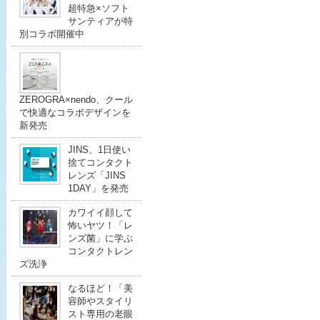
超特急×ソフト
サンティアが特
別コラボ開催中
ZEROGRA×nendo、クール
で快適なコラボデザインを
新発売
JINS、1日使い
捨てコンタクト
レンズ「JINS
1DAY」を発売
カワイイ顔して
怖いヤツ！「レ
ンズ菌」に学ぶ
コンタクトレン
ズ洗浄
なるほど！「美
容師やスタイリ
スト専用の老眼