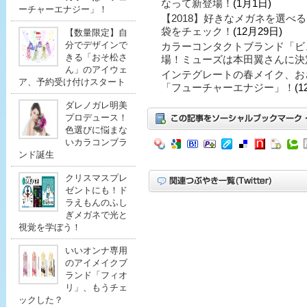
なって新登場！
(1月1日)
ーチャーエナジー」！
【2018】好きなメガネを選べ
袋をチェック！
(12月29日)
【数量限定】自
分でデザインで
カラーコンタクトブランド「ビ
きる「おそ松さ
場！ミューズは本田翼さんに決
ん」のアイウェ
インテグレートの春メイク、お
ア、予約受け付けスタート
「フューチャーエナジー」！
(1
ダレノガレ明美
プロデュース！
色選びに悩まな
いカラコンブラ
ンド誕生
クリスマスプレ
ゼントにも！ド
ラえもんのふし
ぎメガネで光と
視覚を学ぼう！
いいオンナ専用
のアイメイクブ
ランド「フィオ
リ」、もうチェ
ックした？