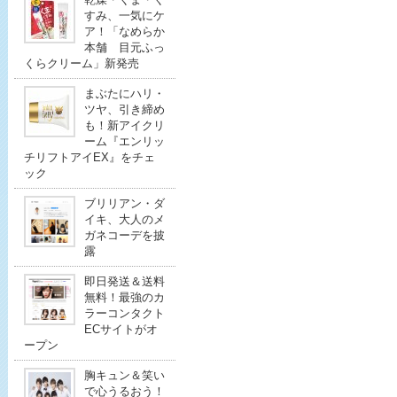
すみ、一気にケ
ア！「なめらか
本舗 目元ふっ
くらクリーム」新発売
まぶたにハリ・
ツヤ、引き締め
も！新アイクリ
ーム『エンリッ
チリフトアイEX』をチェ
ック
ブリリアン・ダ
イキ、大人のメ
ガネコーデを披
露
即日発送＆送料
無料！最強のカ
ラーコンタクト
ECサイトがオ
ープン
胸キュン＆笑い
で心うるおう！