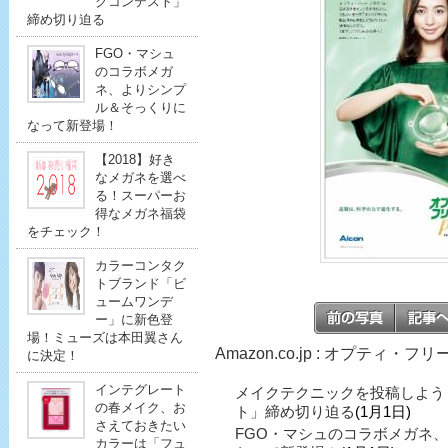
クコンテスト」
締め切り迫る
FGO・マシュ
のコラボメガ
ネ、よりシンプ
ル＆そっくりに
なって新登場！
【2018】好き
なメガネを選べ
る！スーパーお
得なメガネ福袋
をチェック！
カラーコンタク
トブランド「ビ
ュームワンデ
ー」に新色登
場！ミューズは本田翼さん
Amazon.co.jp : オプティ・
に決定！
インテグレート
メイクテクニックを投稿しよう
の春メイク、お
ト」締め切り迫る
(1月1日)
さえておきたい
FGO・マシュのコラボメガネ
カラーは「フュ