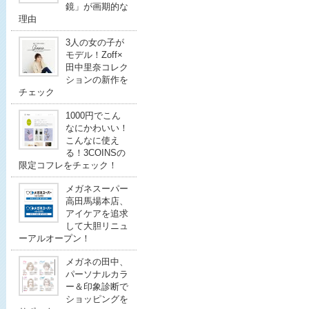
鏡」が画期的な
理由
3人の女の子が
モデル！Zoff×
田中里奈コレク
ションの新作を
チェック
1000円でこん
なにかわいい！
こんなに使え
る！3COINSの
限定コフレをチェック！
メガネスーパー
高田馬場本店、
アイケアを追求
して大胆リニュ
ーアルオープン！
メガネの田中、
パーソナルカラ
ー＆印象診断で
ショッピングを