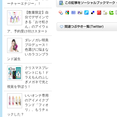
ーチャーエナジー」！
【数量限定】自
分でデザインで
きる「おそ松さ
ん」のアイウェ
ア、予約受け付けスタート
ダレノガレ明美
プロデュース！
色選びに悩まな
いカラコンブラ
ンド誕生
クリスマスプレ
ゼントにも！ド
ラえもんのふし
ぎメガネで光と
視覚を学ぼう！
いいオンナ専用
のアイメイクブ
ランド「フィオ
リ」、もうチェ
ックした？