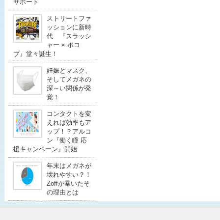
サポート
ストリートファ
ッションに新時
代 『スラッシ
ャー × ポコ
プ』堂々誕生！
妊娠とマスク、
そしてメガネの
深～い関係が発
覚！
コンタクトを変
えれば効率もア
ップ！？アルコ
ン『働く瞳 応
援キャンペーン』開始
年末はメガネが
壊れやすい？！
Zoffが暴いたそ
の理由とは