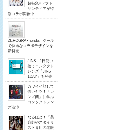
超特急×ソフト
サンティアが特
別コラボ開催中
ZEROGRA×nendo、クール
で快適なコラボデザインを
新発売
JINS、1日使い
捨てコンタクト
レンズ「JINS
1DAY」を発売
カワイイ顔して
怖いヤツ！「レ
ンズ菌」に学ぶ
コンタクトレン
ズ洗浄
なるほど！「美
容師やスタイリ
スト専用の老眼