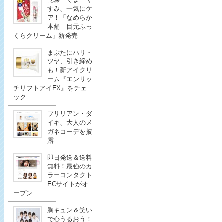
すみ、一気にケ
ア！「なめらか
本舗 目元ふっ
くらクリーム」新発売
まぶたにハリ・
ツヤ、引き締め
も！新アイクリ
ーム『エンリッ
チリフトアイEX』をチェ
ック
ブリリアン・ダ
イキ、大人のメ
ガネコーデを披
露
即日発送＆送料
無料！最強のカ
ラーコンタクト
ECサイトがオ
ープン
胸キュン＆笑い
で心うるおう！