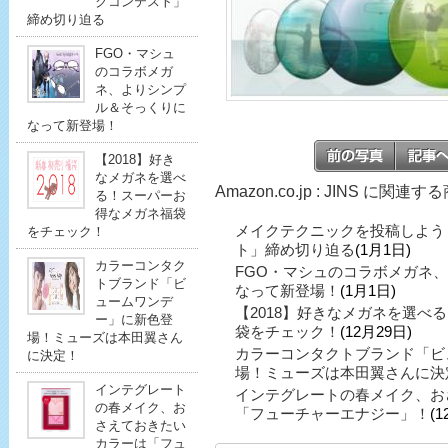
クコンテスト」
締め切り迫る
FGO・マシュ
のコラボメガ
ネ、よりシンプ
ル＆そっくりに
なって新登場！
【2018】好き
なメガネを選べ
Amazon.co.jp : JINS に関連す
る！スーパーお
得なメガネ福袋
メイクテクニックを投稿しよう
をチェック！
ト」締め切り迫る
(1月1日)
カラーコンタク
FGO・マシュのコラボメガネ
トブランド「ビ
なって新登場！
(1月1日)
ュームワンデ
【2018】好きなメガネを選べ
ー」に新色登
袋をチェック！
(12月29日)
場！ミューズは本田翼さん
カラーコンタクトブランド「ビ
に決定！
場！ミューズは本田翼さんに決
インテグレート
インテグレートの春メイク、お
の春メイク、お
「フューチャーエナジー」！
(1
さえておきたい
カラーは「フュ