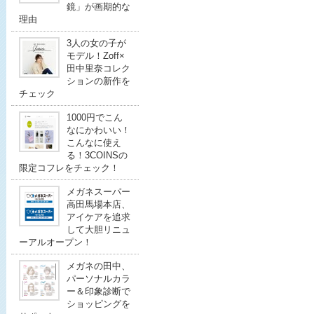
鏡」が画期的な
理由
3人の女の子が
モデル！Zoff×
田中里奈コレク
ションの新作を
チェック
1000円でこん
なにかわいい！
こんなに使え
る！3COINSの
限定コフレをチェック！
メガネスーパー
高田馬場本店、
アイケアを追求
して大胆リニュ
ーアルオープン！
メガネの田中、
パーソナルカラ
ー＆印象診断で
ショッピングを