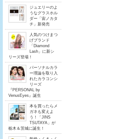
ジュエリーのよ
うなグラスホル
ダー「宙ノカタ
チ」新発売
人気のつけまつ
げブランド
「Diamond
Lash」に新シ
リーズ登場！
パーソナルカラ
ー理論を取り入
れたカラコンシ
リーズ
『PERSONAL by
VenusEyes』誕生
本を買ったらメ
ガネも変えよ
う！「JINS
TSUTAYA」が
栃木＆茨城に誕生！
乾燥・くま・く