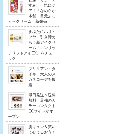
すみ、一気にケ
ア！「なめらか
本舗 目元ふっ
くらクリーム」新発売
まぶたにハリ・
ツヤ、引き締め
も！新アイクリ
ーム『エンリッ
チリフトアイEX』をチェ
ック
ブリリアン・ダ
イキ、大人のメ
ガネコーデを披
露
即日発送＆送料
無料！最強のカ
ラーコンタクト
ECサイトがオ
ープン
胸キュン＆笑い
で心うるおう！