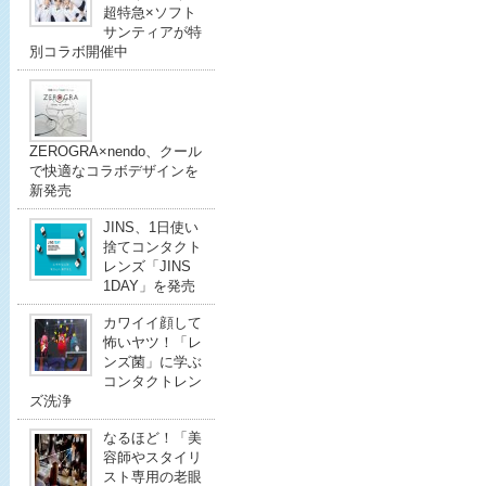
超特急×ソフト
サンティアが特
別コラボ開催中
ZEROGRA×nendo、クール
で快適なコラボデザインを
新発売
JINS、1日使い
捨てコンタクト
レンズ「JINS
1DAY」を発売
カワイイ顔して
怖いヤツ！「レ
ンズ菌」に学ぶ
コンタクトレン
ズ洗浄
なるほど！「美
容師やスタイリ
スト専用の老眼