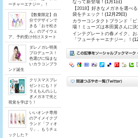
なって新登場！
(1月1日)
ーチャーエナジー」！
【2018】好きなメガネを選べ
袋をチェック！
(12月29日)
【数量限定】自
分でデザインで
カラーコンタクトブランド「ビ
きる「おそ松さ
場！ミューズは本田翼さんに決
ん」のアイウェ
インテグレートの春メイク、お
ア、予約受け付けスタート
「フューチャーエナジー」！
(1
ダレノガレ明美
プロデュース！
色選びに悩まな
いカラコンブラ
ンド誕生
クリスマスプレ
ゼントにも！ド
ラえもんのふし
ぎメガネで光と
視覚を学ぼう！
いいオンナ専用
のアイメイクブ
ランド「フィオ
リ」、もうチェ
ックした？