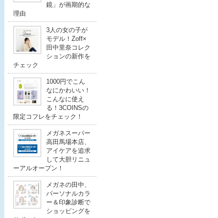
鏡」が画期的な
理由
3人の女の子が
モデル！Zoff×
田中里奈コレク
ションの新作を
チェック
1000円でこん
なにかわいい！
こんなに使え
る！3COINSの
限定コフレをチェック！
メガネスーパー
高田馬場本店、
アイケアを追求
して大胆リニュ
ーアルオープン！
メガネの田中、
パーソナルカラ
ー＆印象診断で
ショッピングを