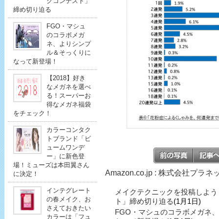
クコンテスト」
締め切り迫る
FGO・マシュ
のコラボメガ
ネ、よりシンプ
ル＆そっくりに
なって新登場！
【2018】好き
なメガネを選べ
る！スーパーお
得なメガネ福袋
をチェック！
カラーコンタク
トブランド「ビ
ュームワンデ
ー」に新色登
場！ミューズは本田翼さん
Amazon.co.jp : 株式会社プ
に決定！
インテグレート
メイクテクニックを投稿しよう
の春メイク、お
ト」締め切り迫る
(1月1日)
さえておきたい
FGO・マシュのコラボメガネ
カラーは「フュ