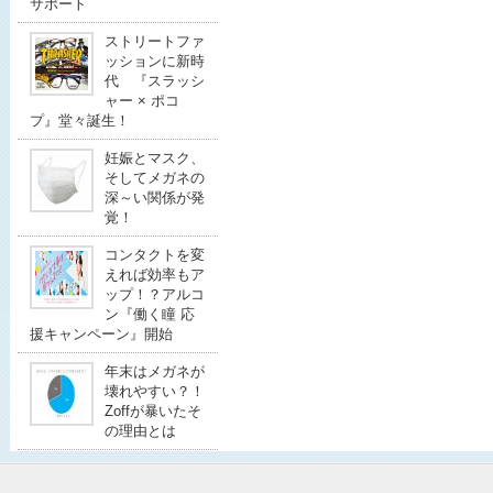
サポート
ストリートファ
ッションに新時
代 『スラッシ
ャー × ポコ
プ』堂々誕生！
妊娠とマスク、
そしてメガネの
深～い関係が発
覚！
コンタクトを変
えれば効率もア
ップ！？アルコ
ン『働く瞳 応
援キャンペーン』開始
年末はメガネが
壊れやすい？！
Zoffが暴いたそ
の理由とは