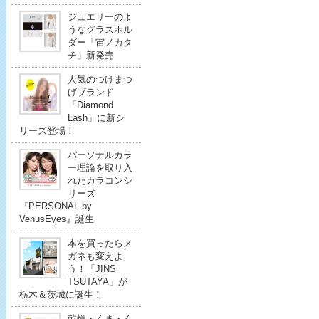
ジュエリーのよ
うなグラスホル
ダー「宙ノカタ
チ」新発売
人気のつけまつ
げブランド
「Diamond
Lash」に新シ
リーズ登場！
パーソナルカラ
ー理論を取り入
れたカラコンシ
リーズ
『PERSONAL by
VenusEyes』誕生
本を買ったらメ
ガネも変えよ
う！「JINS
TSUTAYA」が
栃木＆茨城に誕生！
乾燥・くま・く